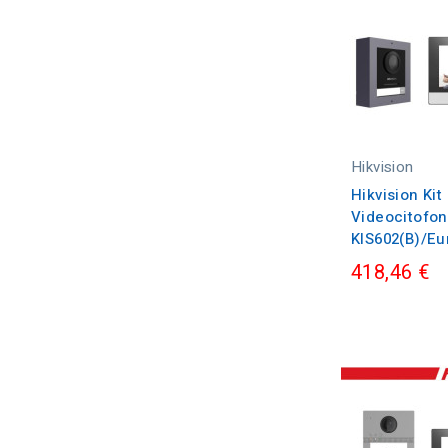
Hikvision
Hikvision Kit
Videocitofoni
KIS602(B)/E
418,46 €