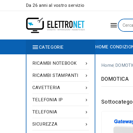
Da 26 anni al vostro servizio


HOME
CONDIZIO
CATEGORIE
RICAMBI NOTEBOOK

Home
DOMOTI
RICAMBI STAMPANTI

DOMOTICA
CAVETTERIA

TELEFONIA IP

Sottocatego
TELEFONIA

SICUREZZA
