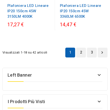
Plafoniera LED Lineare
Plafoniera LED Lineare
IP20 150cm 45W
IP20 150cm 45W
3360LM 6500K
3150LM 4000K
17,27 €
14,47 €
1
2
3
Visualizzati 1-18 su 42 articoli

Left Banner

I Prodotti Più Visti
