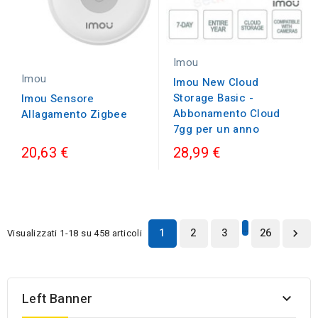
Imou
Imou
Imou New Cloud
Storage Basic -
Imou Sensore
Abbonamento Cloud
Allagamento Zigbee
7gg per un anno
20,63 €
28,99 €
…
1
2
3
26
Visualizzati 1-18 su 458 articoli

Left Banner
