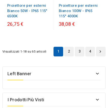
Proiettore per esterni
Proiettore per esterni
Bianco 100W - IP65
Bianco 50W - IP65 115°
115° 4000K
6500K
26,75 €
38,08 €
1
2
3
4
Visualizzati 1-18 su 65 articoli

Left Banner

I Prodotti Più Visti
