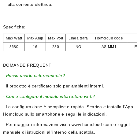
alla corrente elettrica.
Specifiche:
Max Watt
Max Amp
Max Volt
Linea terra
Homcloud code
3680
16
230
NO
AS-MM1
I
DOMANDE FREQUENTI
- Posso usarlo esternamente?
Il prodotto è certificato solo per ambienti interni.
- Come configuro il modulo interruttore wi-fi?
La configurazione è semplice e rapida. Scarica e installa l'App
Homcloud sullo smartphone e segui le inidicazioni.
Per maggiori informazioni visita
www.homcloud.com
o leggi il
manuale di istruzioni all'interno della scatola.