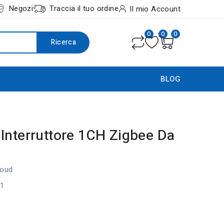
Negozi
Traccia il tuo ordine
Il mio Account
0
0
0
Ricerca
BLOG
Interruttore 1CH Zigbee Da
oud
Z1