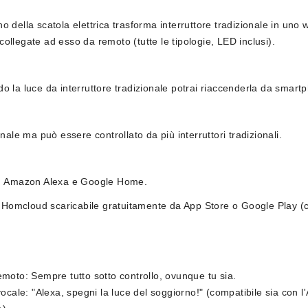
rno della
scatola elettrica
trasforma interruttore tradizionale in uno 
ci collegate ad esso da remoto
(tutte le tipologie, LED inclusi)
.
 la luce da interruttore tradizionale potrai riaccenderla da smart
anale
ma può essere controllato
da più interruttori
tradizionali.
n Amazon Alexa e Google Home.
o
Homcloud
scaricabile gratuitamente da App Store o Google Play (
emoto:
Sempre tutto sotto controllo, ovunque tu sia.
vocale:
"Alexa, spegni la luce del soggiorno!" (compatibile sia con l