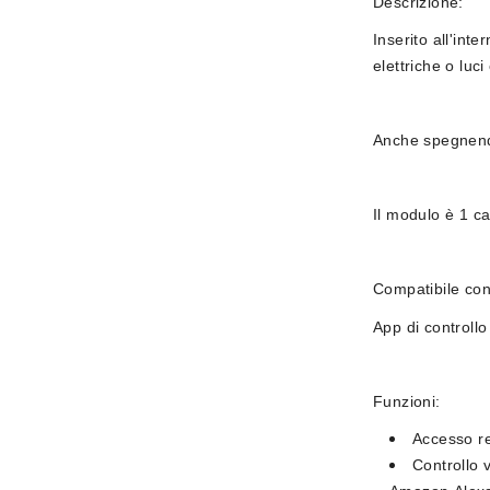
Descrizione:
Inserito all'inte
elettriche o lu
Anche spegnendo
Il modulo è
1 c
Compatibile co
App di controll
Funzioni:
Accesso r
Controllo 