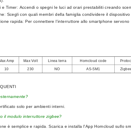
).
 e Timer:
Accendi o spegni le luci ad orari prestabiliti creando scen
ne:
Scegli con quali membri della famiglia condividere il dispositivo
ione rapida:
Per connettere l'interruttore allo smartphone servono
Max Amp
Max Volt
Linea terra
Homcloud code
Proto
10
230
NO
AS-SM1
Zigbe
QUENTI
 esternamente?
rtificato solo per ambienti interni.
o il modulo interruttore zigbee?
ne è semplice e rapida. Scarica e installa l'App Homcloud sullo sma