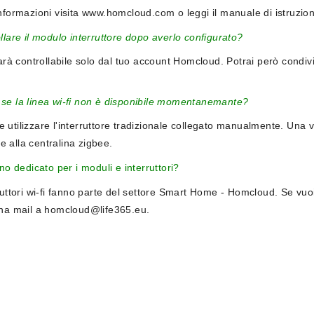
nformazioni visita
www.homcloud.com
o leggi il manuale di istruzioni
llare il modulo interruttore dopo averlo configurato?
arà controllabile solo dal tuo account Homcloud. Potrai però condivi
se la linea wi-fi non è disponibile momentanemante?
utilizzare l'interruttore tradizionale collegato manualmente. Una volt
 alla centralina zigbee.
ino dedicato per i moduli e interruttori?
ruttori wi-fi fanno parte del settore Smart Home - Homcloud. Se vuoi
una mail a homcloud@life365.eu.