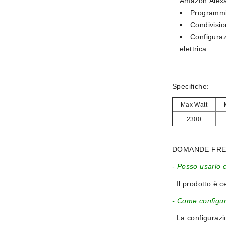
Amazon Alexa
Programmi
Condivisio
Configuraz
elettrica.
Specifiche:
Max Watt
2300
DOMANDE FRE
- Posso usarlo
Il prodotto è ce
- Come configur
La configurazio