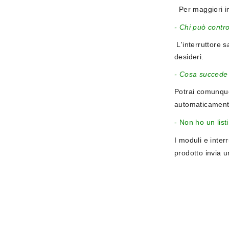
Per maggiori i
- Chi può contro
L'interruttore s
desideri.
- Cosa succede 
Potrai comunque 
automaticamente
- Non ho un list
I moduli e inter
prodotto invia 