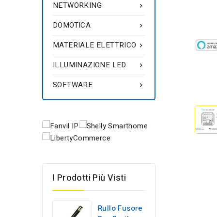
NETWORKING

DOMOTICA

MATERIALE ELETTRICO

ILLUMINAZIONE LED

SOFTWARE

I Prodotti Più Visti
Rullo Fusore