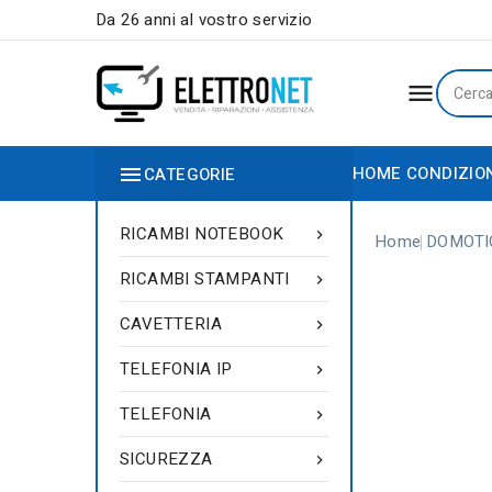
Da 26 anni al vostro servizio


HOME
CONDIZIO
CATEGORIE
RICAMBI NOTEBOOK

Home
DOMOTI
RICAMBI STAMPANTI

CAVETTERIA

TELEFONIA IP

TELEFONIA

SICUREZZA
