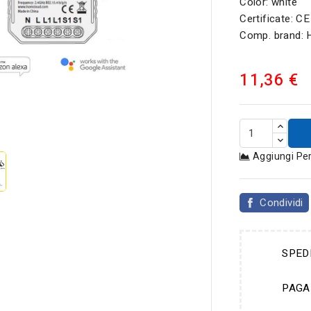
Color: white
Certificate: 
Comp. brand:
11,36 €

Aggiungi Pe
Condividi
SPED
PAGA