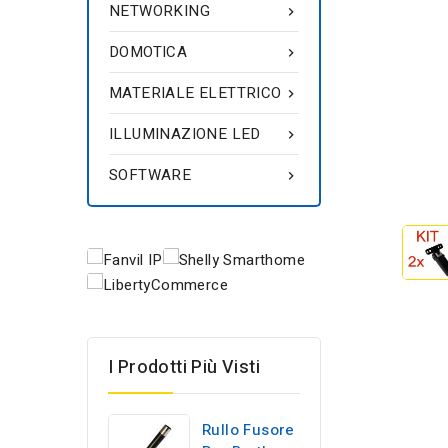
NETWORKING

DOMOTICA

MATERIALE ELETTRICO

ILLUMINAZIONE LED

SOFTWARE

I Prodotti Più Visti
Rullo Fusore