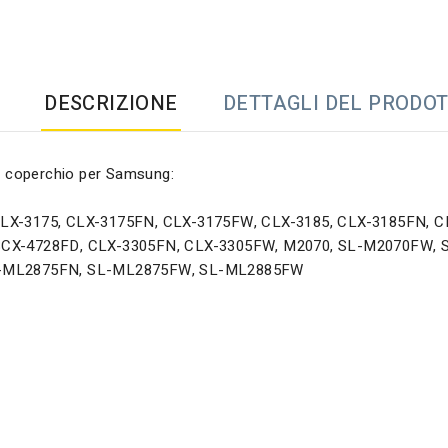
DESCRIZIONE
DETTAGLI DEL PRODO
re coperchio per Samsung:
LX-3175, CLX-3175FN, CLX-3175FW, CLX-3185, CLX-3185FN, C
CX-4728FD, CLX-3305FN, CLX-3305FW, M2070, SL-M2070FW, 
-ML2875FN, SL-ML2875FW, SL-ML2885FW