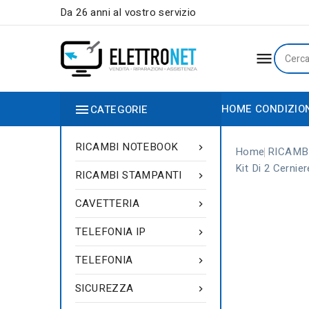
Da 26 anni al vostro servizio


HOME
CONDIZIO
CATEGORIE
RICAMBI NOTEBOOK

Home
RICAMB
Kit Di 2 Cerni
RICAMBI STAMPANTI

CAVETTERIA

TELEFONIA IP

TELEFONIA

SICUREZZA
