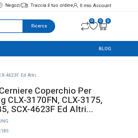
Negozi
Traccia il tuo ordine
Il mio Account
0
0
0
Ricerca
BLOG
-4623F Ed Altri...
2 Cerniere Coperchio Per
g CLX-3170FN, CLX-3175,
5, SCX-4623F Ed Altri...
UNG
e3185