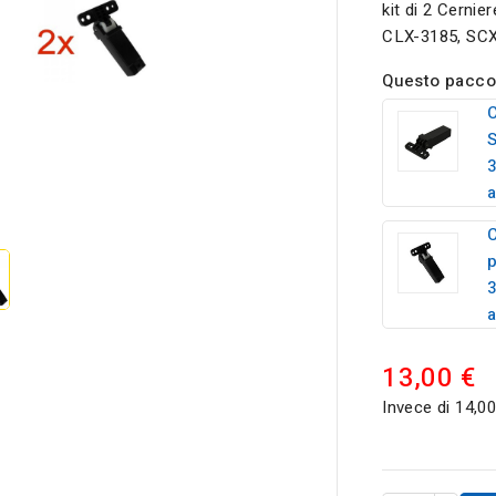
kit di 2 Cern
CLX-3185, SCX-
Questo pacco
C
3
a

3
a
13,00 €
Invece di 14,00