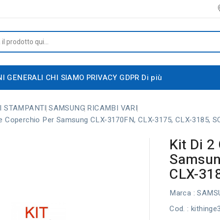
NI GENERALI
CHI SIAMO
PRIVACY GDPR
Di più
I STAMPANTI
SAMSUNG
RICAMBI VARI
ere Coperchio Per Samsung CLX-3170FN, CLX-3175, CLX-3185, SCX
Kit Di 
Samsun
CLX-318
Marca :
SAMS
Cod.
: kithing