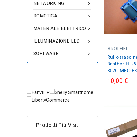
NETWORKING

DOMOTICA

MATERIALE ELETTRICO

ILLUMINAZIONE LED

BROTHER
SOFTWARE

Rullo trasci
Brother HL-5
8070, MFC-83
10,00 €
I Prodotti Più Visti