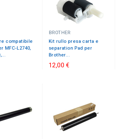
BROTHER
re compatibile
Kit rullo presa carta e
er MFC-L2740,
separation Pad per
...
Brother...
12,00 €