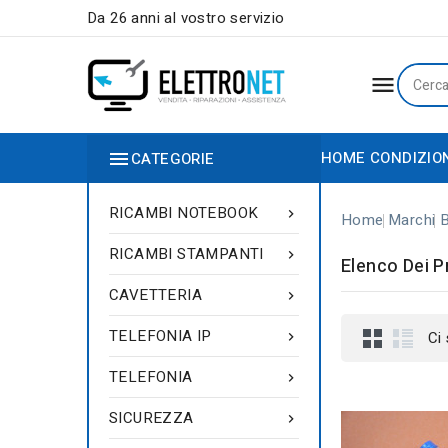
Da 26 anni al vostro servizio


HOME
CONDIZIO
CATEGORIE
RICAMBI NOTEBOOK

Home
Marchi
RICAMBI STAMPANTI

Elenco Dei 
CAVETTERIA

TELEFONIA IP
Ci

TELEFONIA

SICUREZZA
