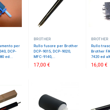
BROTHER
BROTHER
namento per
Rullo fusore per Brother
Rullo tra
340, DCP-
DCP-9015, DCP-9020,
Brother F
80 ed...
MFC-9140,...
7420 ed alt
17,00 €
16,00 €