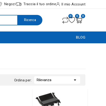
Negozi
Traccia il tuo ordine
Il mio Account
0
0
0
Ricerca
BLOG

Rilevanza
Ordina per: