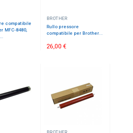
BROTHER
re compatibile
Rullo pressore
er MFC-8480,
compatibile per Brother...
..
26,00 €
BROTHER