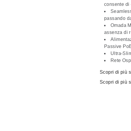
consente di 
Seamles
passando da 
Omada M
assenza di r
Alimentaz
Passive Po
Ultra-Sl
Rete Ospi
Scopri di più 
Scopri di più