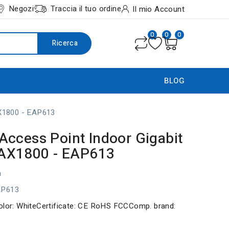
Negozi
Traccia il tuo ordine
Il mio Account
0
0
0
Ricerca
BLOG
AX1800 - EAP613
ccess Point Indoor Gigabit
 AX1800 - EAP613
a
AP613
olor: WhiteCertificate: CE RoHS FCCComp. brand: