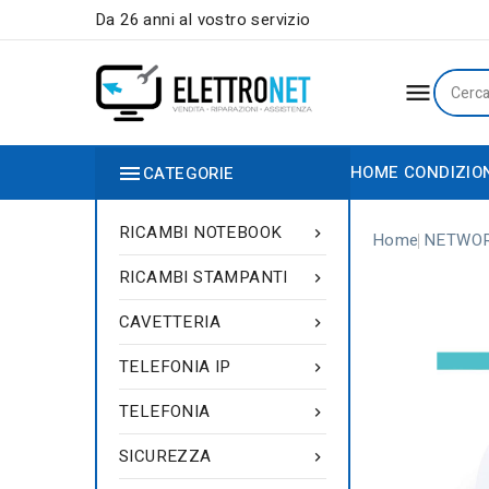
Da 26 anni al vostro servizio


HOME
CONDIZIO
CATEGORIE
RICAMBI NOTEBOOK

Home
NETWO
RICAMBI STAMPANTI

CAVETTERIA

TELEFONIA IP

TELEFONIA

SICUREZZA
