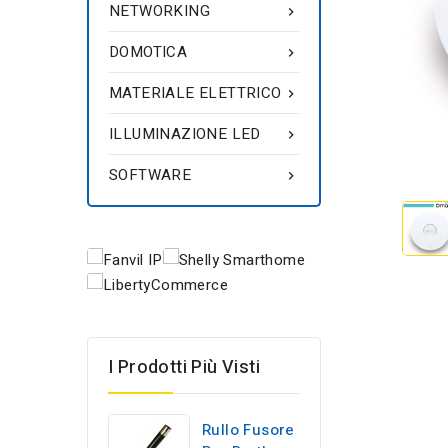
NETWORKING

DOMOTICA

MATERIALE ELETTRICO

ILLUMINAZIONE LED

SOFTWARE

I Prodotti Più Visti
Rullo Fusore