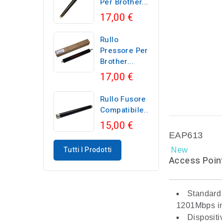
Per Brother...
17,00 €
Rullo
Pressore Per
Brother...
17,00 €
Rullo Fusore
Compatibile...
15,00 €
EAP613
Tutti I Prodotti
New
Access Point
Standard
1201Mbps i
Disposit