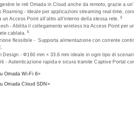
gestire le reti Omada in Cloud anche da remoto, grazie a un'i
s Roaming
- Ideale per applicazioni streaming real-time, co
§
un Access Point all'altro all'interno della stessa rete.
esh
- Abilita il collegamento wireless tra Access Point per un
§
ete cablata.
ione flessibile
- Supporta alimentazione con corrente conti
E.
im Design
- Φ160 mm × 33.6 mm ideale in ogni tipo di scenari
ti -
Autenticazione rapida e sicura tramite Captive Portal con 
su Omada Wi-Fi 6>​
 su Omada Cloud SDN>​