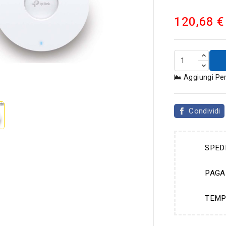
120,68 €
Aggiungi Pe

Condividi
SPED
PAGA
TEMP