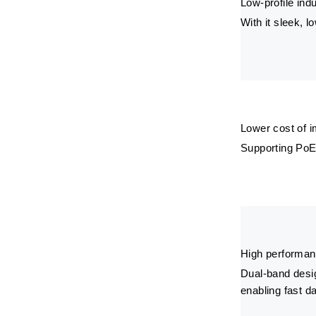
Low-profile indu
With it sleek, l
Lower cost of 
Supporting PoE 
High performa
Dual-band desig
enabling fast d