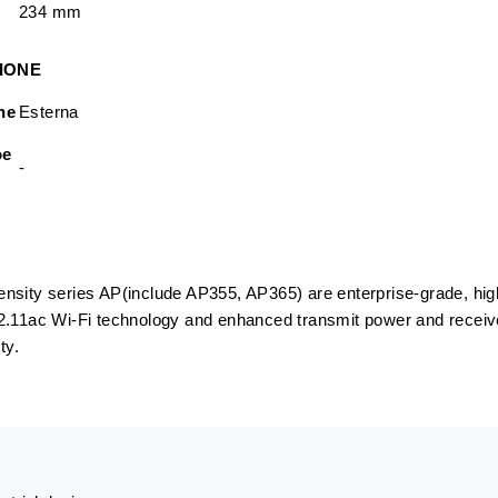
234 mm
IONE
ne
Esterna
oe
-
sity series AP(include AP355, AP365) are enterprise-grade, high
.11ac Wi-Fi technology and enhanced transmit power and receive 
ty.