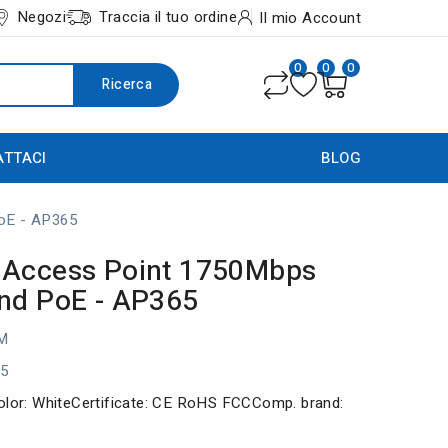
Negozi
Traccia il tuo ordine
Il mio Account
0
0
0
Ricerca
ATTACI
BLOG
oE - AP365
 Access Point 1750Mbps
nd PoE - AP365
M
65
olor: WhiteCertificate: CE RoHS FCCComp. brand: