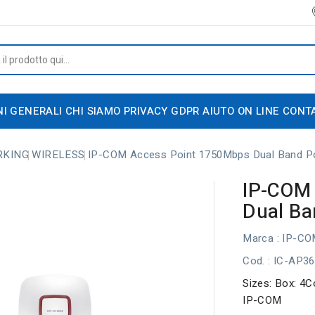
NI GENERALI
CHI SIAMO
PRIVACY GDPR
AIUTO ON LINE
CONT
RKING
WIRELESS
IP-COM Access Point 1750Mbps Dual Band P
IP-COM
Dual Ba
Marca :
IP-CO
Cod.
: IC-AP3
Sizes: Box: 4C
IP-COM