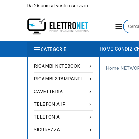
Da 26 anni al vostro servizio


HOME
CONDIZIO
CATEGORIE
RICAMBI NOTEBOOK

Home
NETWO
RICAMBI STAMPANTI

CAVETTERIA

TELEFONIA IP

TELEFONIA

SICUREZZA
