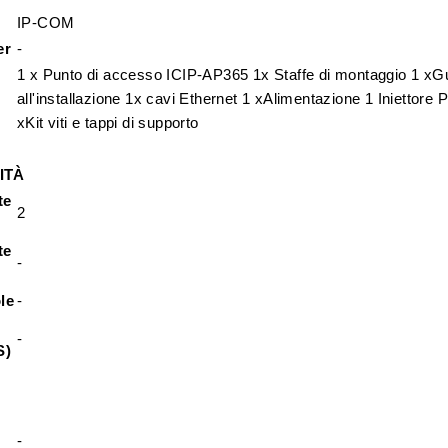
IP-COM
er
-
1 x Punto di accesso ICIP-AP365 1x Staffe di montaggio 1 xG
all'installazione 1x cavi Ethernet 1 xAlimentazione 1 Iniettore
xKit viti e tappi di supporto
ITÀ
te
2
te
-
le
-
-
S)
-