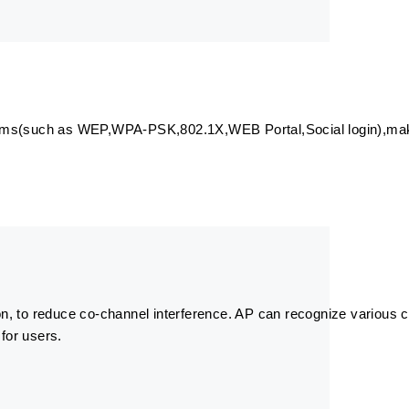
isms(such as WEP,WPA-PSK,802.1X,WEB Portal,Social login),make
n, to reduce co-channel interference. AP can recognize various 
 for users.