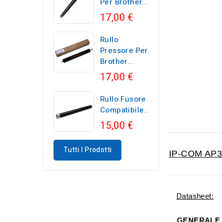
Per Brother...
17,00 €
Rullo
Pressore Per
Brother...
17,00 €
Rullo Fusore
Compatibile...
15,00 €
Tutti I Prodotti
IP-COM AP36
Datasheet:
GENERALE