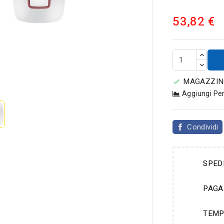
53,82 €

MAGAZZINO

Aggiungi Pe
Condividi
SPED
PAGA
TEMP