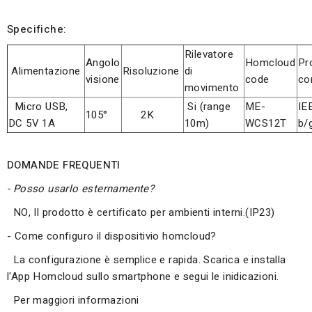
Specifiche:
Rilevatore
Angolo
Homcloud
Pr
Alimentazione
Risoluzione
di
visione
code
co
movimento
Micro USB,
Si (range
ME-
IE
105°
2K
DC 5V 1A
10m)
WCS12T
b/
DOMANDE FREQUENTI
- Posso usarlo esternamente?
NO, Il prodotto è certificato per ambienti interni.(IP23)
- Come configuro il dispositivio homcloud?
La configurazione è semplice e rapida. Scarica e installa
l'App Homcloud sullo smartphone e segui le inidicazioni.
Per maggiori informazioni