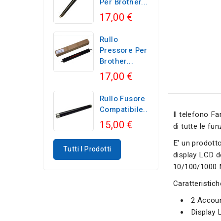
Per Brother...
17,00 €
Rullo
Pressore Per
Brother...
17,00 €
Rullo Fusore
Compatibile...
Il telefono F
15,00 €
di tutte le fu
E' un prodott
Tutti I Prodotti
display LCD do
10/100/1000 
Caratteristich
2 Accoun
Display 