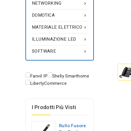
NETWORKING

DOMOTICA

MATERIALE ELETTRICO

ILLUMINAZIONE LED

SOFTWARE

I Prodotti Più Visti
Rullo Fusore