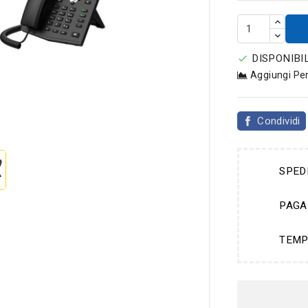
DISPONIBIL

Aggiungi Pe

Condividi
SPED
PAGA
TEMP