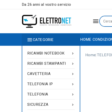
Da 26 anni al vostro servizio


HOME
CONDIZIO
CATEGORIE
RICAMBI NOTEBOOK

Home
TELEFON
RICAMBI STAMPANTI

CAVETTERIA

TELEFONIA IP

TELEFONIA

SICUREZZA
