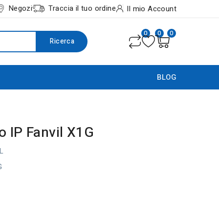
Negozi
Traccia il tuo ordine
Il mio Account
0
0
0
Ricerca
BLOG
o IP Fanvil X1G
L
G