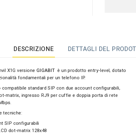
DESCRIZIONE
DETTAGLI DEL PRODO
anvil X1G versione
GIGABIT
è un prodotto entry-level, dotato
nzionalità fondamentali per un telefono IP.
o compatibile standard SIP con due account configurabili,
t-matrix, ingresso RJ9 per cuffie e doppia porta di rete
Mbps.
e tecniche:
t SIP configurabili
LCD dot-matrix 128x48