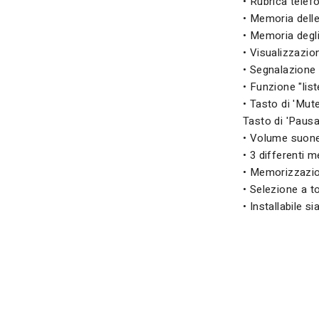
• Rubrica tele
• Memoria delle
• Memoria degli
• Visualizzazio
• Segnalazione 
• Funzione "lis
• Tasto di 'Mut
Tasto di 'Pausa
• Volume suoneri
• 3 differenti m
• Memorizzazion
• Selezione a t
• Installabile s