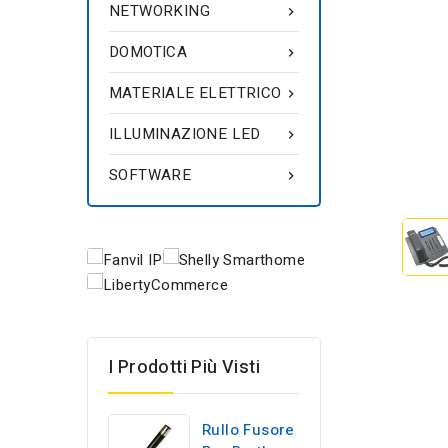
NETWORKING

DOMOTICA

MATERIALE ELETTRICO

ILLUMINAZIONE LED

SOFTWARE

I Prodotti Più Visti
Rullo Fusore