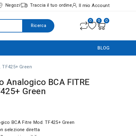
Negozi
Traccia il tuo ordine
Il mio Account
0
0
0
Ricerca
BLOG
. TF425+ Green
o Analogico BCA FITRE
F425+ Green
ogico BCA Fitre Mod. TF425+ Green
 selezione diretta