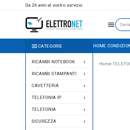
Da 26 anni al vostro servizio


HOME
CONDIZIO
CATEGORIE
RICAMBI NOTEBOOK

Home
TELEFO
RICAMBI STAMPANTI

CAVETTERIA

TELEFONIA IP

TELEFONIA

SICUREZZA
