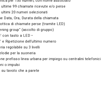
fonica per 150 numeri, con nome associato
 ultime 99 chiamate ricevute e/o perse
 ultimi 20 numeri selezionati
ne Data, Ora, Durata della chiamata
ottica di chiamate perse (tramite LED)
tening group" (ascolto di gruppo)
e' con tasto a LED •
' e Ripetizione dell'ultimo numero
a regolabile su 3 livelli
elodie per la suoneria
e prefisso linea urbana per impiego su centralini telefonici
oni o impulsi
ia su tavolo che a parete