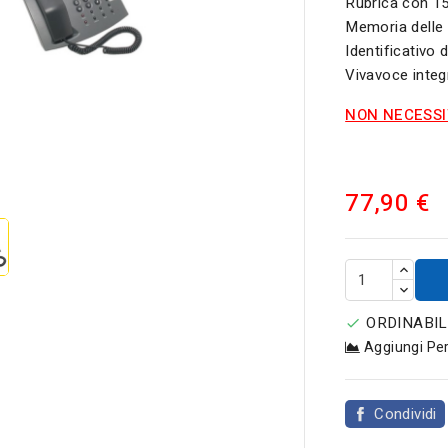
Rubrica con 150
Memoria delle 
Identificativo
Vivavoce integ
NON NECESSI

77,90 €
ORDINABIL

Aggiungi Pe
Condividi