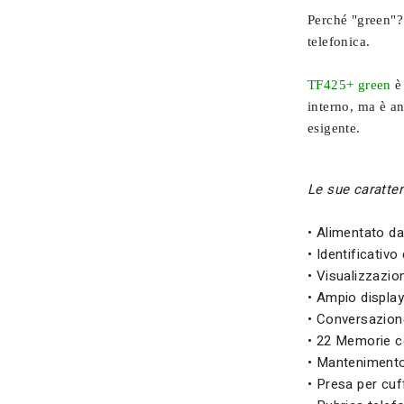
Perché "green"?
telefonica.
TF425+ green
è 
interno, ma è an
esigente.
Le sue caratter
• Alimentato dal
• Identificativ
• Visualizzazio
• Ampio display
• Conversazione
• 22 Memorie co
• Mantenimento 
• Presa per cuf