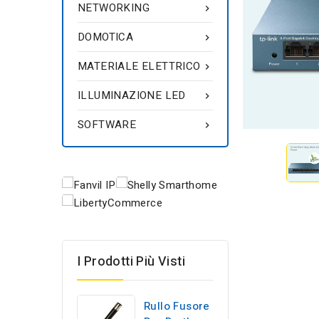
NETWORKING

DOMOTICA

MATERIALE ELETTRICO

ILLUMINAZIONE LED

SOFTWARE

I Prodotti Più Visti
Rullo Fusore