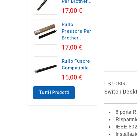
Per Brother...
17,00 €
Rullo
Pressore Per
Brother...
17,00 €
Rullo Fusore
Compatibile...
15,00 €
LS108G
Switch Desk
Tutti I Prodotti
8 porte 
Risparmi
IEEE 802
Installaz