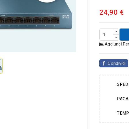
24,90 €
Aggiungi Pe

Condividi
SPED
PAGA
TEMP