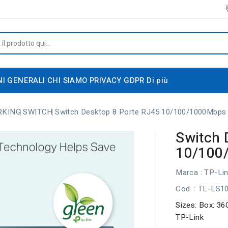
NI GENERALI
CHI SIAMO
PRIVACY GDPR
Di più
RKING
SWITCH
Switch Desktop 8 Porte RJ45 10/100/1000Mbp
Switch 
10/100
Marca :
TP-Li
Cod.
: TL-LS1
Sizes: Box: 36
TP-Link