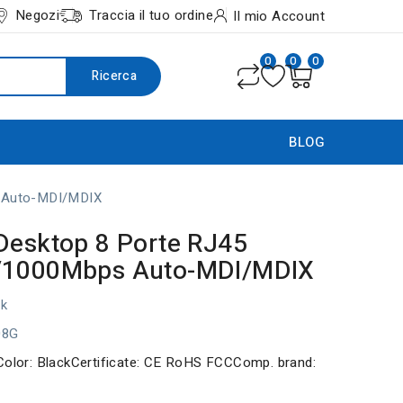
Negozi
Traccia il tuo ordine
Il mio Account
0
0
0
Ricerca
BLOG
s Auto-MDI/MDIX
Desktop 8 Porte RJ45
/1000Mbps Auto-MDI/MDIX
nk
08G
Color: BlackCertificate: CE RoHS FCCComp. brand: