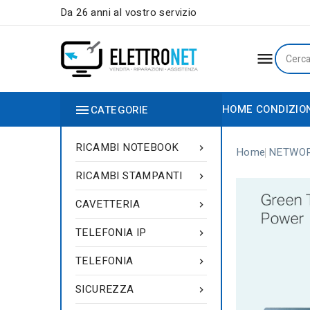
Da 26 anni al vostro servizio


HOME
CONDIZIO
CATEGORIE
RICAMBI NOTEBOOK

Home
NETWO
RICAMBI STAMPANTI

CAVETTERIA

TELEFONIA IP

TELEFONIA

SICUREZZA
