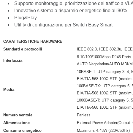
Supporto monitoraggio, prioritizzazione del traffico a V
Innovativo sistema a risparmio energetico fino all'80%
Plug&Play
Utility di configurazione per Switch Easy Smart
CARATTERISTICHE HARDWARE
Standard e protocolli
IEEE 802.3, IEEE 802.3u, IEEE
8 10/100/1000Mbps RJ45 Ports
Interfaccia
AUTO Negotiation/AUTO MDI/M
10BASE-T: UTP category 3, 4, 
EIA/TIA-568 100Ω STP (maxim
100BASE-TX: UTP category 5, 
Media
EIA/TIA-568 100Ω STP (maxim
1000BASE-T: UTP category 5, 5
EIA/TIA-568 100Ω STP (maxim
Numero ventole
Fanless
Alimentazione
External Power Adapter(Output:
Consumo energetico
Maximum: 4.48W (220V/50Hz)