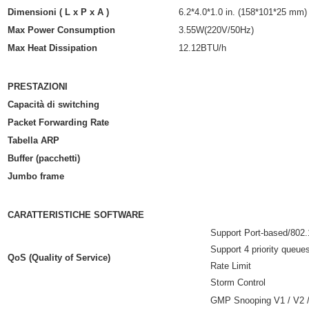
Dimensioni ( L x P x A )
6.2*4.0*1.0 in. (158*101*25 mm)
Max Power Consumption
3.55W(220V/50Hz)
Max Heat Dissipation
12.12BTU/h
PRESTAZIONI
Capacità di switching
Packet Forwarding Rate
Tabella ARP
Buffer (pacchetti)
Jumbo frame
CARATTERISTICHE SOFTWARE
Support Port-based/802.
Support 4 priority queue
QoS (Quality of Service)
Rate Limit
Storm Control
GMP Snooping V1 / V2 