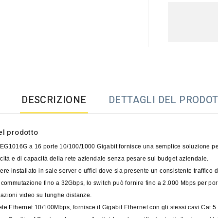
DESCRIZIONE
DETTAGLI DEL PRODO
el prodotto
EG1016G a 16 porte 10/100/1000 Gigabit fornisce una semplice soluzione per
cità e di capacità della rete aziendale senza pesare sul budget aziendale.
re installato in sale server o uffici dove sia presente un consistente traffico di
 commutazione fino a 32Gbps, lo switch può fornire fino a 2.000 Mbps per porta
azioni video su lunghe distanze.
te Ethernet 10/100Mbps, fornisce il Gigabit Ethernet con gli stessi cavi Cat.5 