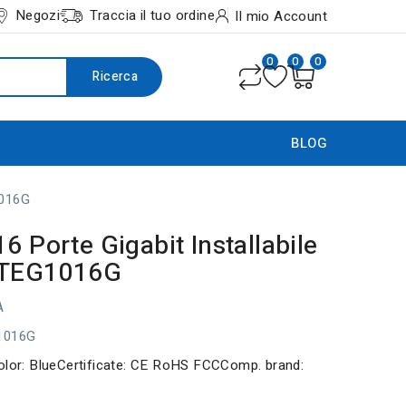
Negozi
Traccia il tuo ordine
Il mio Account
0
0
0
Ricerca
BLOG
1016G
6 Porte Gigabit Installabile
 TEG1016G
A
1016G
olor: BlueCertificate: CE RoHS FCCComp. brand: