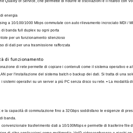
e Quality of Service, che permette di ridurre le oscillazioni e il ritardo con Vo
 di energia
nsing a 10/100/1000 Mbps commutate con auto rilevamento incrociato MDI / 
 di banda full duplex su ogni porta
ntole per un funzionamento silenzioso
sso di dati per una trasmissione rafforzata
tà di funzionamento
onazione di rete permette di copiare i contenuti come il sistema operativo e alt
LAN per l'installazione del sistema batch o backup dei dati. Si tratta di una so
 i sistemi operativi su un server a più PC senza disco su rete. • La modalità 
t e la capacità di commutazione fino a 32Gbps soddisfano le esigenze di pres
 di banda.
l convenzionale trasferimento dati a 10/100Mbps e permette di trasferire file d