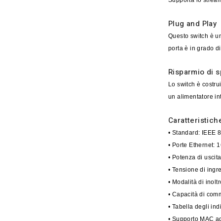
Supporta lo stream
Plug and Play
Questo switch è un
porta è in grado d
Risparmio di s
Lo switch è costrui
un alimentatore in
Caratteristic
• Standard: IEEE 
• Porte Ethernet:
• Potenza di usci
• Tensione di ing
• Modalità di inol
• Capacità di co
• Tabella degli in
• Supporto MAC ad