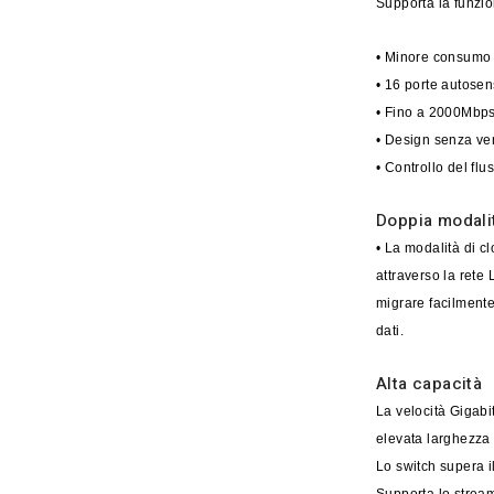
Supporta la funzion
• Minore consumo
• 16 porte autose
• Fino a 2000Mbps
• Design senza ve
• Controllo del flu
Doppia modali
• La modalità di cl
attraverso la rete 
migrare facilmente
dati.
Alta capacità
La velocità Gigabi
elevata larghezza
Lo switch supera i