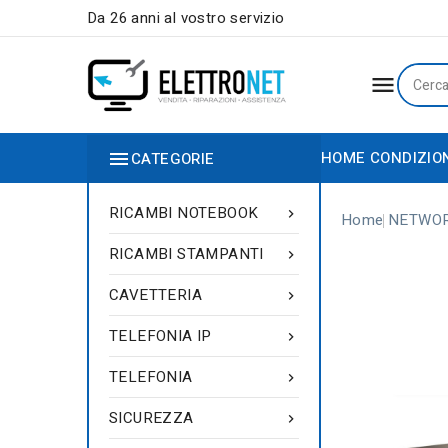
Da 26 anni al vostro servizio


HOME
CONDIZIO
CATEGORIE
RICAMBI NOTEBOOK

Home
NETWO
RICAMBI STAMPANTI

CAVETTERIA

TELEFONIA IP

TELEFONIA

SICUREZZA
