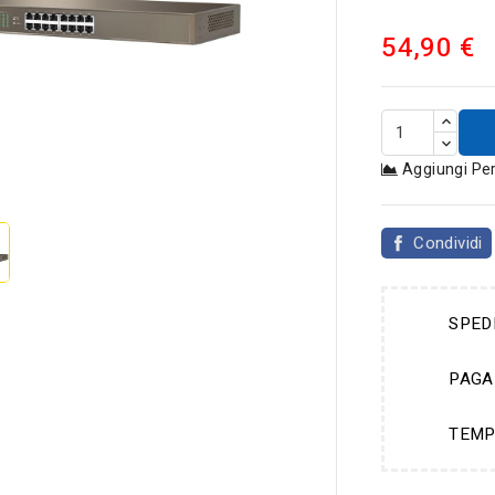
54,90 €
Aggiungi Pe

Condividi
SPED
PAGA
TEMP