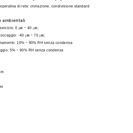
operativa di rete: clonazione, condivisione standard
e ambientali
sercizio: 0 ¡æ ~ 40 ¡æ;
stoccaggio: -40 ¡æ ~ 70 ¡æ;
zionamento: 10% ~ 90% RH senza condensa
caggio: 5% ~ 90% RH senza condensa
mm
mm