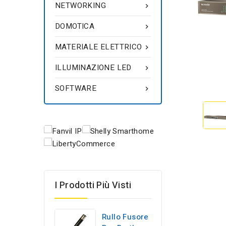
NETWORKING

DOMOTICA

MATERIALE ELETTRICO

ILLUMINAZIONE LED

SOFTWARE

I Prodotti Più Visti
Rullo Fusore