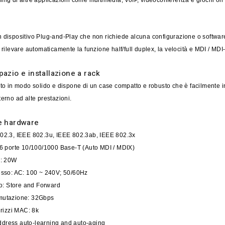
ing di altre applicazioni come multimedia, VoIP, videoconferenza e giochi on 
 dispositivo Plug-and-Play che non richiede alcuna configurazione o software.
i rilevare automaticamente la funzione half/full duplex, la velocità e MDI / M
pazio e installazione a rack
to in modo solido e dispone di un case compatto e robusto che è facilmente insta
terno ad alte prestazioni.
he hardware
802.3, IEEE 802.3u, IEEE 802.3ab, IEEE 802.3x
 16 porte 10/100/1000 Base-T (Auto MDI / MDIX)
ta: 20W
resso: AC: 100 ~ 240V; 50/60Hz
tro: Store and Forward
mmutazione: 32Gbps
dirizzi MAC: 8k
dress auto-learning and auto-aging