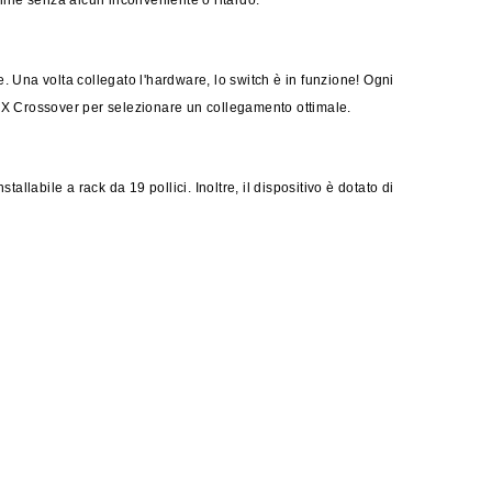
line senza alcun inconveniente o ritardo.
 Una volta collegato l'hardware, lo switch è in funzione! Ogni
DI-X Crossover per selezionare un collegamento ottimale.
llabile a rack da 19 pollici. Inoltre, il dispositivo è dotato di