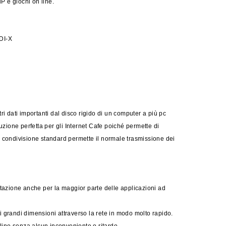
iP e giochi on line.
MDI-X
ri dati importanti dal disco rigido di un computer a più pc
luzione perfetta per gli Internet Cafe poiché permette di
di condivisione standard permette il normale trasmissione dei
tazione anche per la maggior parte delle applicazioni ad
i grandi dimensioni attraverso la rete in modo molto rapido.