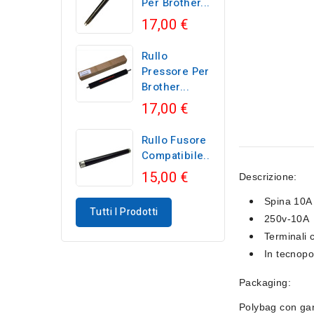
Per Brother...
17,00 €
Rullo
Pressore Per
Brother...
17,00 €
Rullo Fusore
Compatibile...
15,00 €
Descrizione:
Spina 10A
Tutti I Prodotti
250v-10A
Terminali 
In tecnopo
Packaging:
Polybag con gan