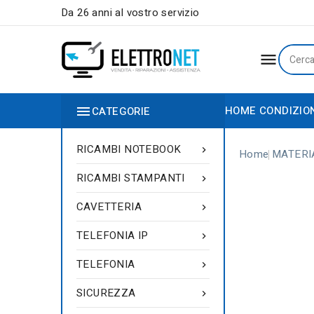
Da 26 anni al vostro servizio


HOME
CONDIZIO
CATEGORIE
RICAMBI NOTEBOOK

Home
MATERI
RICAMBI STAMPANTI

CAVETTERIA

TELEFONIA IP

TELEFONIA

SICUREZZA
