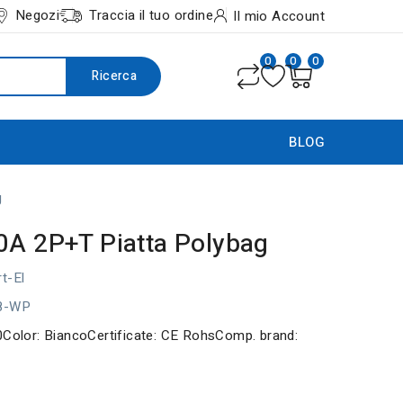
Negozi
Traccia il tuo ordine
Il mio Account
0
0
0
Ricerca
BLOG
g
0A 2P+T Piatta Polybag
t-El
28-WP
0Color: BiancoCertificate: CE RohsComp. brand: