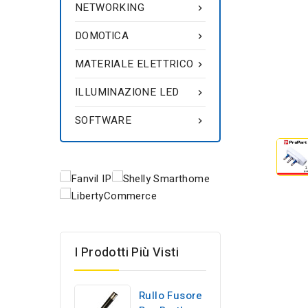
NETWORKING

DOMOTICA

MATERIALE ELETTRICO

ILLUMINAZIONE LED

SOFTWARE

I Prodotti Più Visti
Rullo Fusore