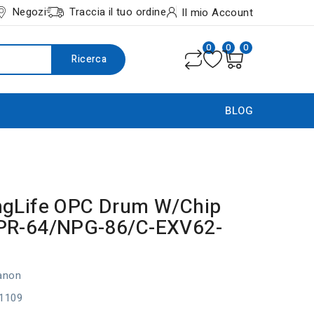
Negozi
Traccia il tuo ordine
Il mio Account
0
0
0
Ricerca
BLOG
ngLife OPC Drum W/Chip
PR-64/NPG-86/C-EXV62-
anon
1109