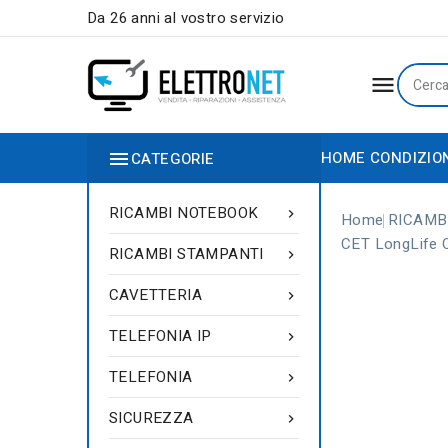
Da 26 anni al vostro servizio


HOME
CONDIZIO
CATEGORIE
RICAMBI NOTEBOOK

Home
RICAMB
CET LongLife
RICAMBI STAMPANTI

CAVETTERIA

TELEFONIA IP

TELEFONIA

SICUREZZA
