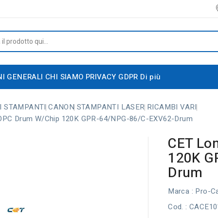
NI GENERALI
CHI SIAMO
PRIVACY GDPR
Di più
I STAMPANTI
CANON
STAMPANTI LASER
RICAMBI VARI
 OPC Drum W/Chip 120K GPR-64/NPG-86/C-EXV62-Drum
CET Lo
120K G
Drum
Marca :
Pro-C
Cod.
: CACE10