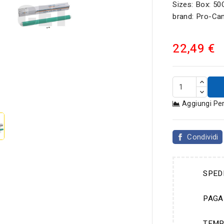
Sizes: Box: 5
brand: Pro-Ca
22,49 €

Aggiungi Pe
Condividi
SPED
PAGA
TEMP