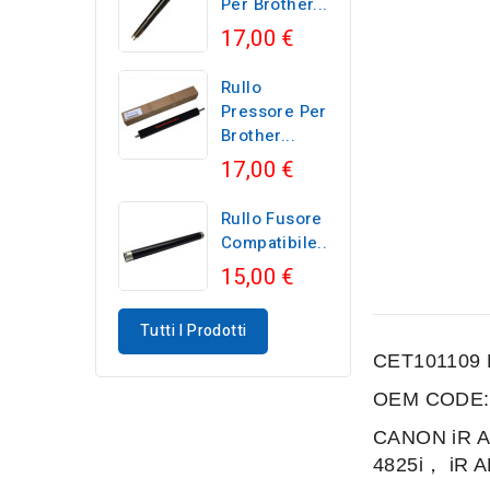
Per Brother...
17,00 €
Rullo
Pressore Per
Brother...
17,00 €
Rullo Fusore
Compatibile...
15,00 €
Tutti I Prodotti
CET101109 
OEM CODE:
CANON iR 
4825i，
iR 