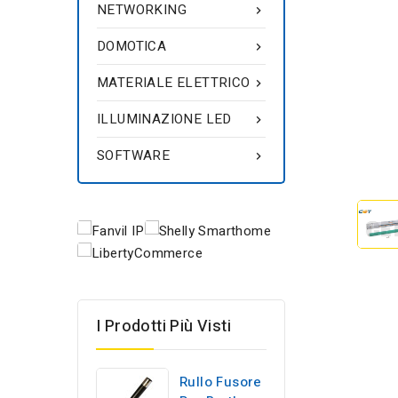
NETWORKING

DOMOTICA

MATERIALE ELETTRICO

ILLUMINAZIONE LED

SOFTWARE

I Prodotti Più Visti
Rullo Fusore