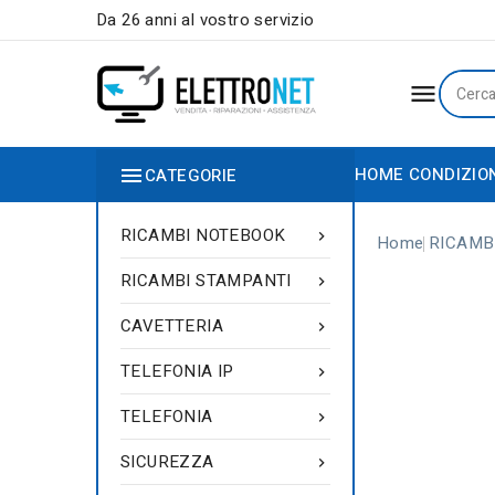
Da 26 anni al vostro servizio


HOME
CONDIZIO
CATEGORIE
RICAMBI NOTEBOOK

Home
RICAMB
RICAMBI STAMPANTI

CAVETTERIA

TELEFONIA IP

TELEFONIA

SICUREZZA
