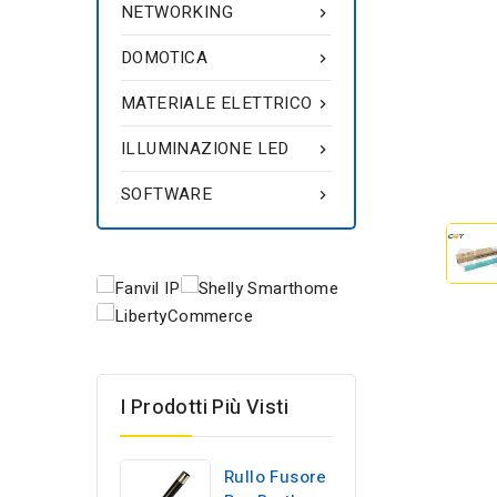
NETWORKING

DOMOTICA

MATERIALE ELETTRICO

ILLUMINAZIONE LED

SOFTWARE

I Prodotti Più Visti
Rullo Fusore