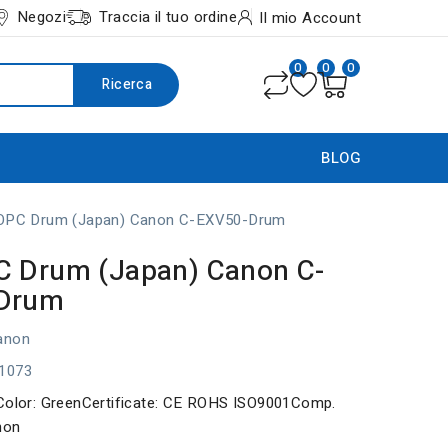
Negozi
Traccia il tuo ordine
Il mio Account
0
0
0
Ricerca
BLOG
OPC Drum (Japan) Canon C-EXV50-Drum
C Drum (Japan) Canon C-
Drum
anon
1073
0Color: GreenCertificate: CE ROHS ISO9001Comp.
non