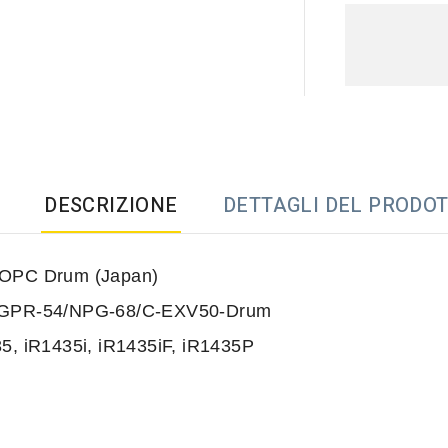
DESCRIZIONE
DETTAGLI DEL PRODO
OPC Drum (Japan)
GPR-54/NPG-68/C-EXV50-Drum
5, iR1435i, iR1435iF, iR1435P