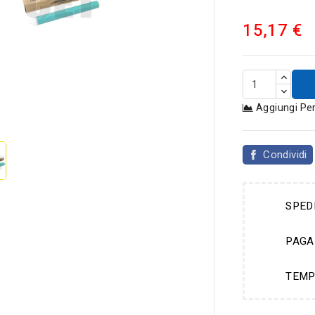
15,17 €
Aggiungi Pe

Condividi
SPED
PAGA
TEMP