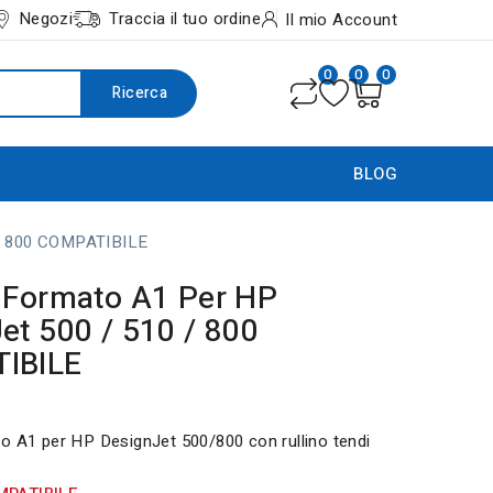
Negozi
Traccia il tuo ordine
Il mio Account
0
0
0
Ricerca
BLOG
 / 800 COMPATIBILE
 Formato A1 Per HP
et 500 / 510 / 800
IBILE
o A1 per HP DesignJet 500/800 con rullino tendi