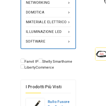
NETWORKING

DOMOTICA

MATERIALE ELETTRICO

ILLUMINAZIONE LED

SOFTWARE

I Prodotti Più Visti
Rullo Fusore