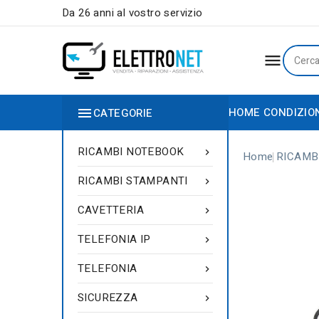
Da 26 anni al vostro servizio


HOME
CONDIZIO
CATEGORIE
RICAMBI NOTEBOOK

Home
RICAMB
RICAMBI STAMPANTI

CAVETTERIA

TELEFONIA IP

TELEFONIA

SICUREZZA
