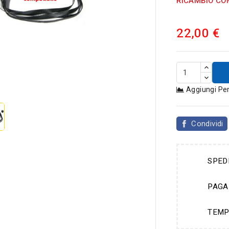
RICAMBIO CO
22,00 €

Aggiungi Pe
Condividi
SPED
PAGA
TEMP