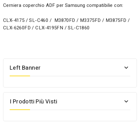
Cerniera coperchio ADF per Samsung compatibilie con:
CLX-4175 / SL-C460 / M3870FD / M3375FD / M3875FD /
CLX-6260FD / CLX-4195FN / SL-C1860
Left Banner

I Prodotti Più Visti
