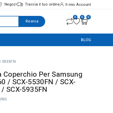
Negozi
Traccia il tuo ordine
Il mio Account
0
0
0
Ricerca
BLOG
X-5935FN
a Coperchio Per Samsung
0 / SCX-5530FN / SCX-
 / SCX-5935FN
UNG