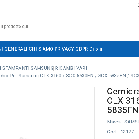
NI GENERALI
CHI SIAMO
PRIVACY GDPR
Di più
I STAMPANTI
SAMSUNG
RICAMBI VARI
rchio Per Samsung CLX-3160 / SCX-5530FN / SCX-5835FN / SC
Cernier
CLX-316
5835FN
Marca :
SAMS
Cod.
: 13177