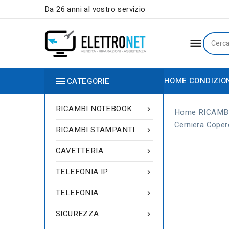
Da 26 anni al vostro servizio


HOME
CONDIZIO
CATEGORIE
RICAMBI NOTEBOOK

Home
RICAMB
Cerniera Cope
RICAMBI STAMPANTI

CAVETTERIA

TELEFONIA IP

TELEFONIA

SICUREZZA
