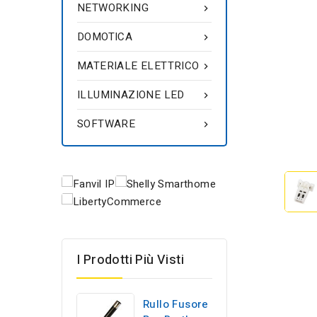
NETWORKING

DOMOTICA

MATERIALE ELETTRICO

ILLUMINAZIONE LED

SOFTWARE

I Prodotti Più Visti
Rullo Fusore