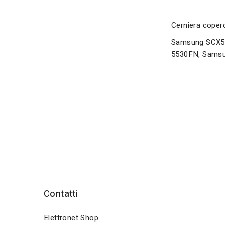
Cerniera coperc
Samsung SCX5
5530FN, Sams
Contatti
Elettronet Shop