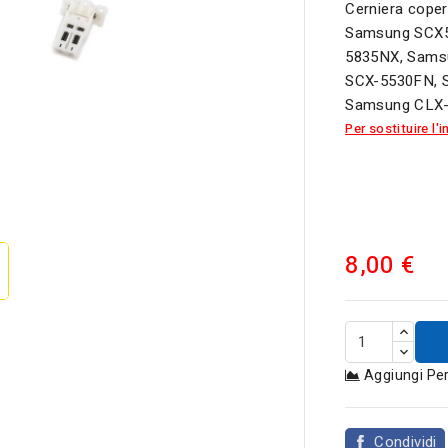
Cerniera coper
Samsung SCX5
5835NX, Sams
SCX-5530FN, 
Samsung CLX-
Per sostituire l

8,00 €
Aggiungi Pe
Condividi