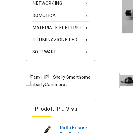
NETWORKING

DOMOTICA

MATERIALE ELETTRICO

ILLUMINAZIONE LED

SOFTWARE

I Prodotti Più Visti
Rullo Fusore