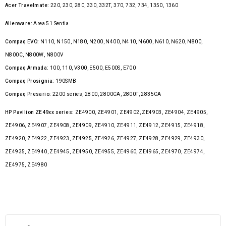
Acer Travelmate:
220, 230, 280, 330, 332T, 370, 732, 734, 1350, 1360
Alienware:
Area 51 Sentia
Compaq EVO:
N110, N150, N180, N200, N400, N410, N600, N610, N620, N800,
N800C, N800W, N800V
Compaq Armada:
100, 110, V300, E500, E500S, E700
Compaq Prosignia:
190SMB
Compaq Presario:
2200 series, 2800, 2800CA, 2800T, 2835CA
HP Pavilion ZE49xx series:
ZE4900, ZE4901, ZE4902, ZE4903, ZE4904, ZE4905,
ZE4906, ZE4907, ZE4908, ZE4909, ZE4910, ZE4911, ZE4912, ZE4915, ZE4918,
ZE4920, ZE4922, ZE4923, ZE4925, ZE4926, ZE4927, ZE4928, ZE4929, ZE4930,
ZE4935, ZE4940, ZE4945, ZE4950, ZE4955, ZE4960, ZE4965, ZE4970, ZE4974,
ZE4975, ZE4980