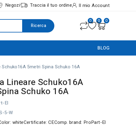
Negozi
Traccia il tuo ordine
Il mio Account
0
0
0
Ricerca
BLOG
e Schuko16A 5metri Spina Schuko 16A
a Lineare Schuko16A
Spina Schuko 16A
t-El
1S-5-W
Color: whiteCertificate: CEComp. brand: ProPart-El