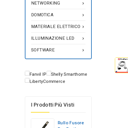
NETWORKING

DOMOTICA

MATERIALE ELETTRICO

ILLUMINAZIONE LED

SOFTWARE

I Prodotti Più Visti
Rullo Fusore