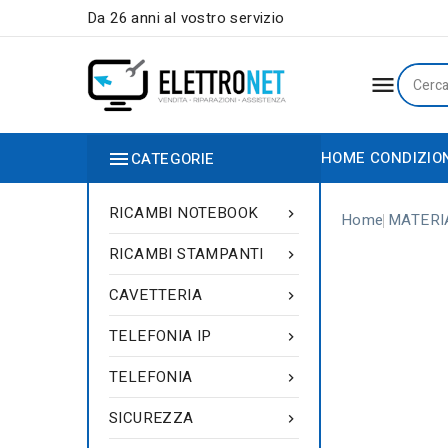
Da 26 anni al vostro servizio


HOME
CONDIZIO
CATEGORIE
RICAMBI NOTEBOOK

Home
MATERI
RICAMBI STAMPANTI

CAVETTERIA

TELEFONIA IP

TELEFONIA

SICUREZZA
