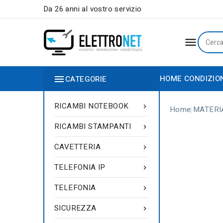
Da 26 anni al vostro servizio


HOME
CONDIZIO
CATEGORIE
RICAMBI NOTEBOOK

Home
MATERI
RICAMBI STAMPANTI

CAVETTERIA

TELEFONIA IP

TELEFONIA

SICUREZZA
