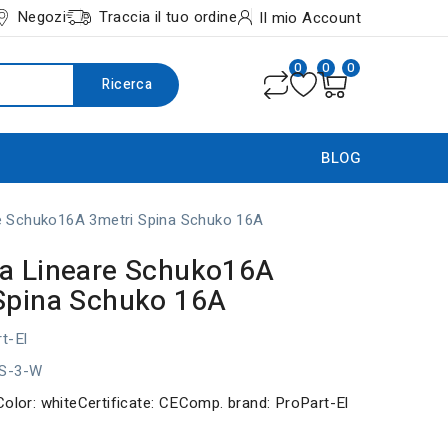
Negozi
Traccia il tuo ordine
Il mio Account
0
0
0
Ricerca
BLOG
e Schuko16A 3metri Spina Schuko 16A
a Lineare Schuko16A
Spina Schuko 16A
t-El
1S-3-W
Color: whiteCertificate: CEComp. brand: ProPart-El