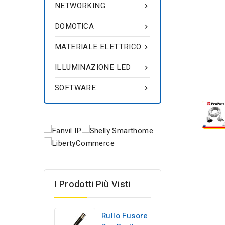
NETWORKING

DOMOTICA

MATERIALE ELETTRICO

ILLUMINAZIONE LED

SOFTWARE

I Prodotti Più Visti
Rullo Fusore