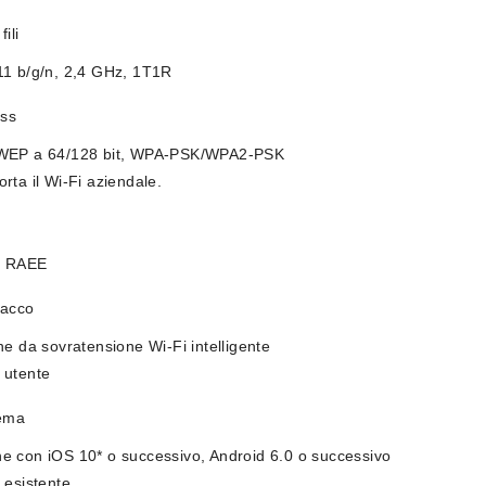
ili
11 b/g/n, 2,4 GHz, 1T1R
ess
WEP a 64/128 bit, WPA-PSK/WPA2-PSK
rta il Wi-Fi aziendale.
, RAEE
pacco
ne da sovratensione Wi-Fi intelligente
 utente
tema
 con iOS 10* o successivo, Android 6.0 o successivo
 esistente