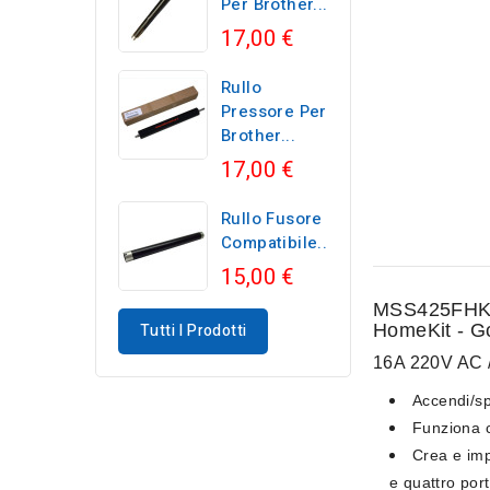
Per Brother...
17,00 €
Rullo
Pressore Per
Brother...
17,00 €
Rullo Fusore
Compatibile...
15,00 €
MSS425FHK Me
Tutti I Prodotti
HomeKit - G
16A 220V AC 
Accendi/sp
Funziona 
Crea e im
e quattro por