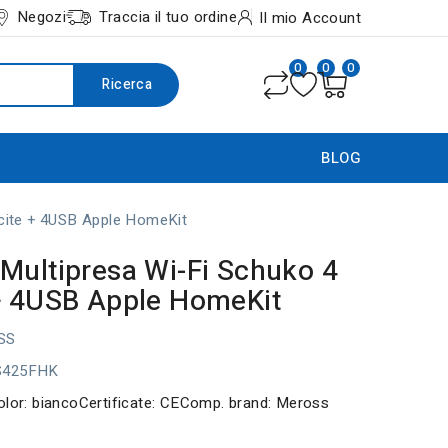
Negozi
Traccia il tuo ordine
Il mio Account
0
0
0
Ricerca
BLOG
cite + 4USB Apple HomeKit
Multipresa Wi-Fi Schuko 4
+ 4USB Apple HomeKit
SS
S425FHK
olor: biancoCertificate: CEComp. brand: Meross