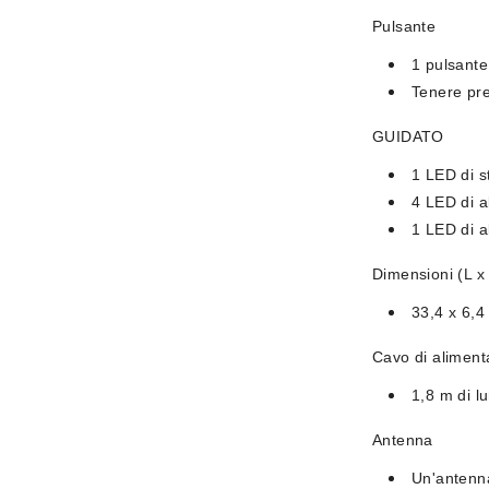
Pulsante
1 pulsant
Tenere pre
GUIDATO
1 LED di s
4 LED di a
1 LED di 
Dimensioni (L x 
33,4 x 6,4
Cavo di aliment
1,8 m di l
Antenna
Un'antenn