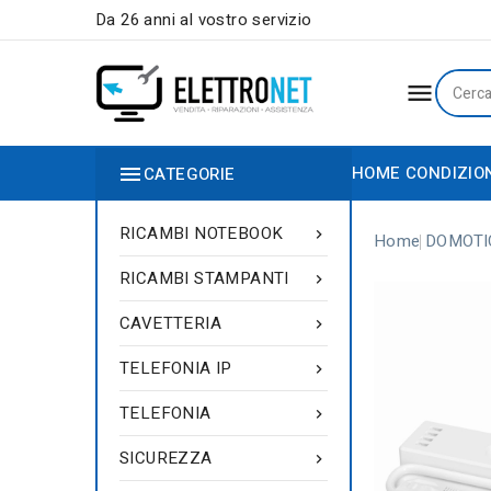
Da 26 anni al vostro servizio


HOME
CONDIZIO
CATEGORIE
RICAMBI NOTEBOOK

Home
DOMOTI
RICAMBI STAMPANTI

CAVETTERIA

TELEFONIA IP

TELEFONIA

SICUREZZA
