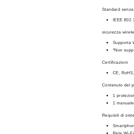
Standard senza f
IEEE 802.
sicurezza wirel
Supporta 
*Non suppo
Certificazioni
CE, RoHS
Contenuto del 
1 protezio
1 manuale
Requisiti di sis
Smartphone
Rete Wi-Fi