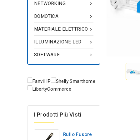
NETWORKING

DOMOTICA

MATERIALE ELETTRICO

ILLUMINAZIONE LED

SOFTWARE

I Prodotti Più Visti
Rullo Fusore