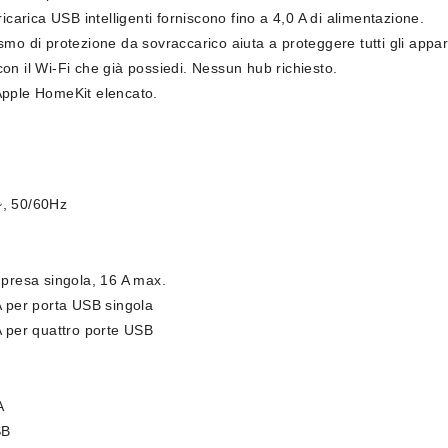
ricarica USB intelligenti forniscono fino a 4,0 A di alimentazione.
smo di protezione da sovraccarico aiuta a proteggere tutti gli apparec
on il Wi-Fi che già possiedi. Nessun hub richiesto.
Apple HomeKit elencato.
, 50/60Hz
 presa singola, 16 A max.
A per porta USB singola
A per quattro porte USB
A
SB