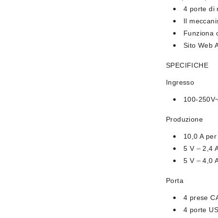
4 porte di 
Il meccani
Funziona c
Sito Web 
SPECIFICHE
Ingresso
100-250V~
Produzione
10,0 A per
5 V ⎓ 2,4 
5 V ⎓ 4,0 
Porta
4 prese C
4 porte U