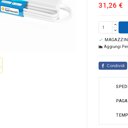
31,26 €
MAGAZZINO


Aggiungi Pe
Condividi
SPED
PAGA
TEMP