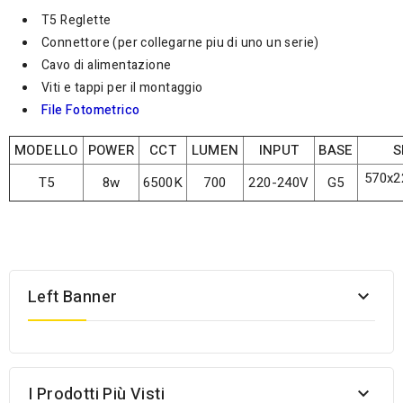
T5 Reglette
Connettore (per collegarne piu di uno un serie)
Cavo di alimentazione
Viti e tappi per il montaggio
File Fotometrico
MODELLO
POWER
CCT
LUMEN
INPUT
BASE
S
570x2
T5
8w
6500K
700
220-240V
G5
Left Banner

I Prodotti Più Visti
