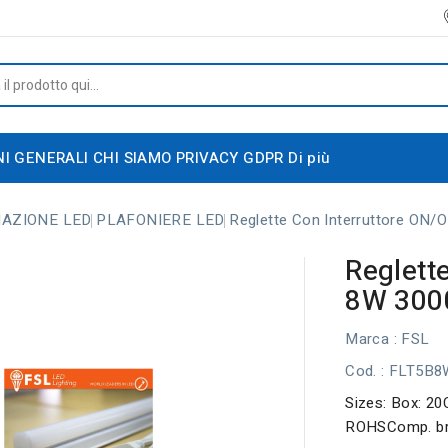
NI GENERALI
CHI SIAMO
PRIVACY GDPR
Di più
NAZIONE LED
PLAFONIERE LED
Reglette Con Interruttore ON
Reglett
8W 300
Marca :
FSL
Cod.
: FLT5B
Sizes: Box: 20
ROHSComp. br