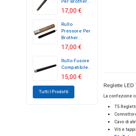
Per Brother...
17,00 €
Rullo
Pressore Per
Brother...
17,00 €
Rullo Fusore
Compatibile...
15,00 €
Reglette LED
Tutti I Prodotti
La confezione 
T5 Reglett
Connettore
Cavo di al
Viti e tapp