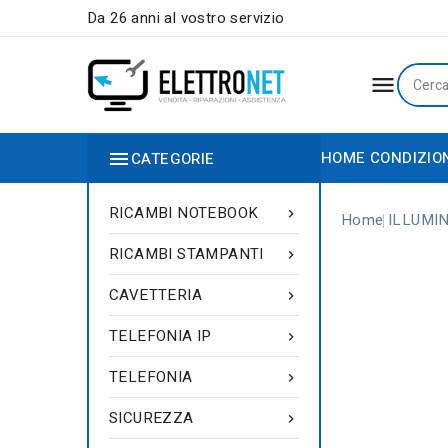
Da 26 anni al vostro servizio


HOME
CONDIZIO
CATEGORIE
RICAMBI NOTEBOOK

Home
ILLUMI
RICAMBI STAMPANTI

CAVETTERIA

TELEFONIA IP

TELEFONIA

SICUREZZA
