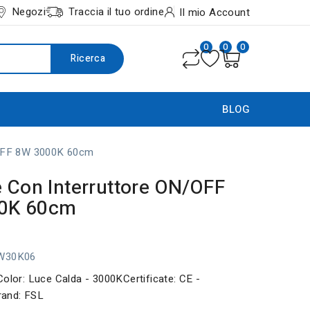
Negozi
Traccia il tuo ordine
Il mio Account
0
0
0
Ricerca
BLOG
/OFF 8W 3000K 60cm
e Con Interruttore ON/OFF
0K 60cm
8W30K06
Color: Luce Calda - 3000KCertificate: CE -
and: FSL