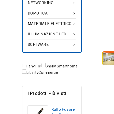
NETWORKING

DOMOTICA

MATERIALE ELETTRICO

ILLUMINAZIONE LED

SOFTWARE

I Prodotti Più Visti
Rullo Fusore