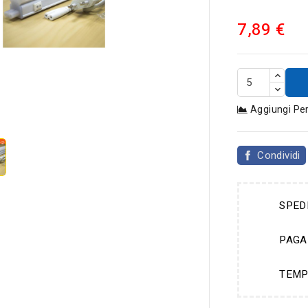
7,89 €

Aggiungi Pe
Condividi
SPED
PAGA
TEMP