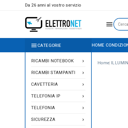
Da 26 anni al vostro servizio


HOME
CONDIZIO
CATEGORIE
RICAMBI NOTEBOOK

Home
ILLUMI
RICAMBI STAMPANTI

CAVETTERIA

TELEFONIA IP

TELEFONIA

SICUREZZA
