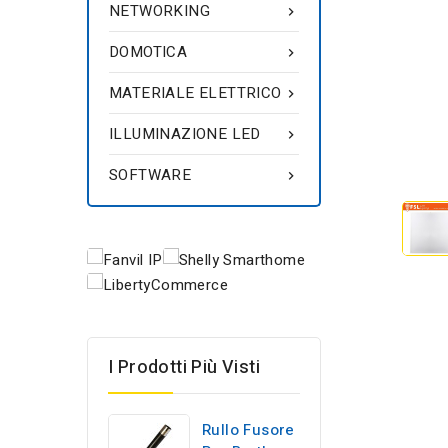
NETWORKING

DOMOTICA

MATERIALE ELETTRICO

ILLUMINAZIONE LED

SOFTWARE

I Prodotti Più Visti
Rullo Fusore