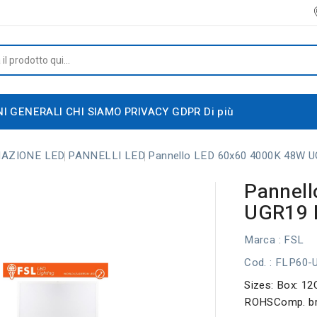
NI GENERALI
CHI SIAMO
PRIVACY GDPR
Di più
NAZIONE LED
PANNELLI LED
Pannello LED 60x60 4000K 48W
Pannel
UGR19 
Marca :
FSL
Cod.
: FLP60
Sizes: Box: 12
ROHSComp. br