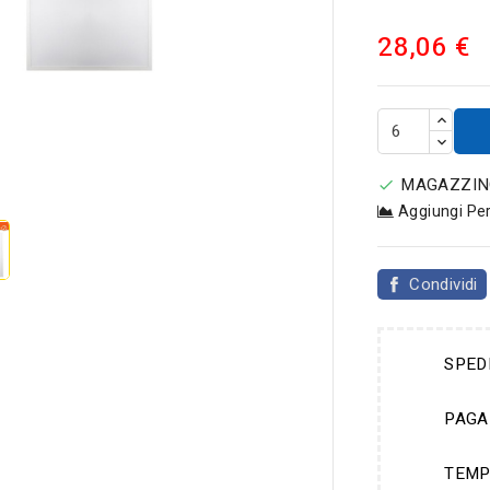
28,06 €

MAGAZZINO

Aggiungi Pe
Condividi
SPED
PAGA
TEMP