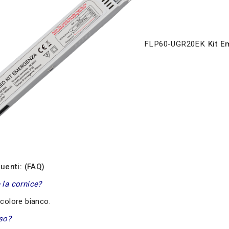
FLP60-UGR20EK
Kit 
enti: (FAQ)
 la cornice?
 colore bianco.
uso?