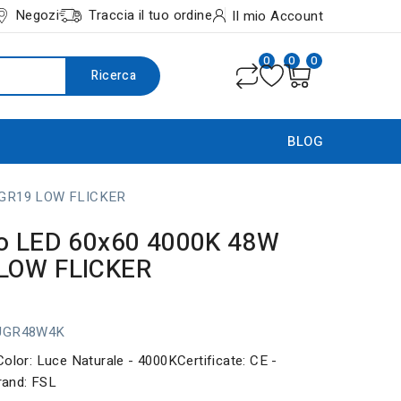
Negozi
Traccia il tuo ordine
Il mio Account
0
0
0
Ricerca
BLOG
 UGR19 LOW FLICKER
lo LED 60x60 4000K 48W
LOW FLICKER
-UGR48W4K
Color: Luce Naturale - 4000KCertificate: CE -
and: FSL