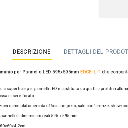
DESCRIZIONE
DETTAGLI DEL PRODO
luminio
per Pannello LED 595x595mm
EDGE-LIT
che consente
io a superficie per pannelli LED è costituito da quattro profili in allu
possa essere forato.
azioni come plafoniera da ufficio, negozio, sale conferenze, showroom
pannelli di dimensioni reali 595 x 595 mm
:
60x60x4,2cm