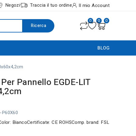
Negozi
Traccia il tuo ordine
Il mio Account
0
0
0
Ricerca
BLOG
0x60x4,2cm
 Per Pannello EGDE-LIT
4,2cm
P-P60X60
0Color: BiancoCertificate: CE ROHSComp. brand: FSL