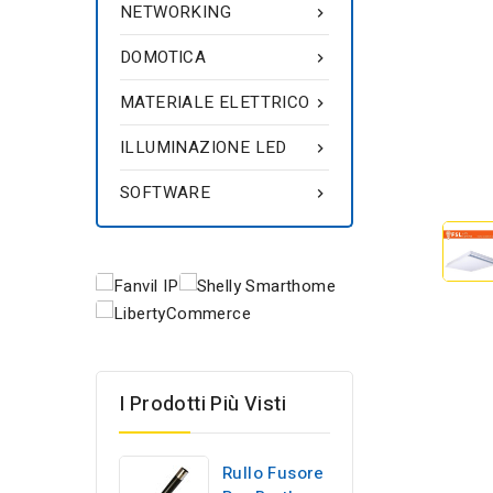
NETWORKING

DOMOTICA

MATERIALE ELETTRICO

ILLUMINAZIONE LED

SOFTWARE

I Prodotti Più Visti
Rullo Fusore