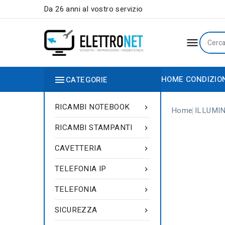
Da 26 anni al vostro servizio


HOME
CONDIZIO
CATEGORIE
RICAMBI NOTEBOOK

Home
ILLUMI
RICAMBI STAMPANTI

CAVETTERIA

TELEFONIA IP

TELEFONIA

SICUREZZA
