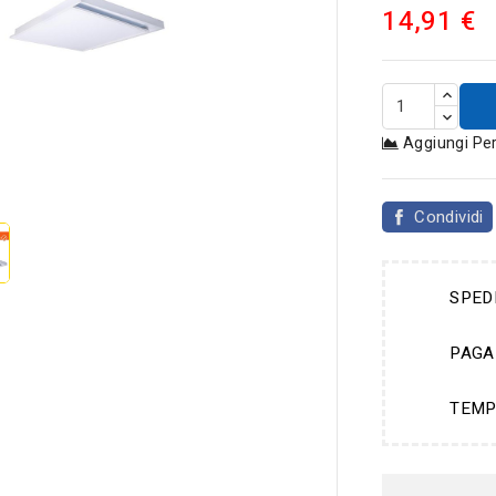
14,91 €
Aggiungi Pe

Condividi
SPED
PAGA
TEMP