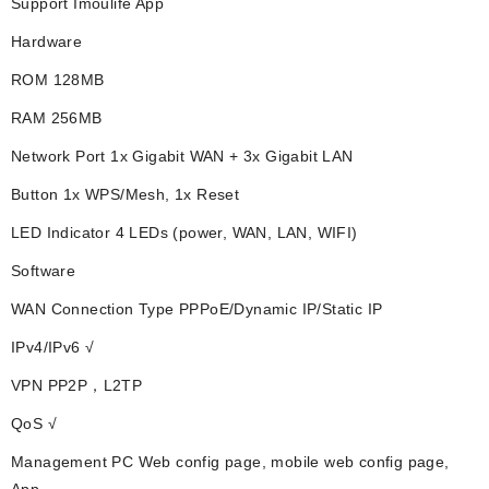
Support Imoulife App
Hardware
ROM 128MB
RAM 256MB
Network Port 1x Gigabit WAN + 3x Gigabit LAN
Button 1x WPS/Mesh, 1x Reset
LED Indicator 4 LEDs (power, WAN, LAN, WIFI)
Software
WAN Connection Type PPPoE/Dynamic IP/Static IP
IPv4/IPv6 √
VPN PP2P，L2TP
QoS √
Management PC Web config page, mobile web config page,