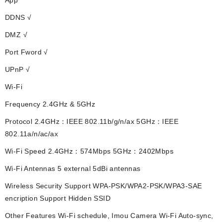
App
DDNS √
DMZ √
Port Fword √
UPnP √
Wi-Fi
Frequency 2.4GHz & 5GHz
Protocol 2.4GHz：IEEE 802.11b/g/n/ax 5GHz：IEEE
802.11a/n/ac/ax
Wi-Fi Speed 2.4GHz：574Mbps 5GHz：2402Mbps
Wi-Fi Antennas 5 external 5dBi antennas
Wireless Security Support WPA-PSK/WPA2-PSK/WPA3-SAE
encription Support Hidden SSID
Other Features Wi-Fi schedule, Imou Camera Wi-Fi Auto-sync,