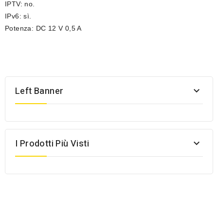
IPTV: no.
IPv6: sì.
Potenza: DC 12 V 0,5 A
Left Banner

I Prodotti Più Visti
