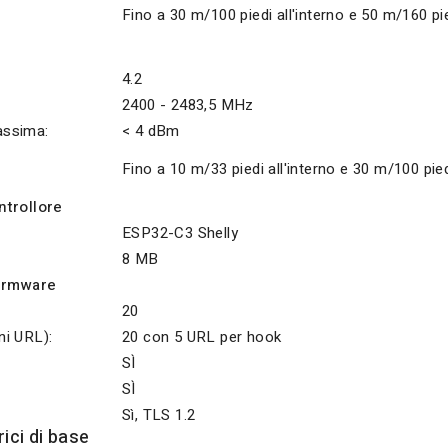
Fino a 30 m/100 piedi all'interno e 50 m/160 pie
4.2
2400 - 2483,5 MHz
ssima:
< 4 dBm
Fino a 10 m/33 piedi all'interno e 30 m/100 pied
ntrollore
ESP32-C3 Shelly
8 MB
firmware
20
i URL):
20 con 5 URL per hook
SÌ
SÌ
Sì, TLS 1.2
ici di base