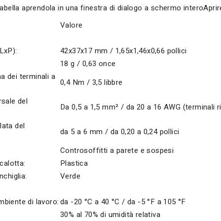
tabella aprendola in una finestra di dialogo a schermo interoAprir
Valore
LxP):
42x37x17 mm / 1,65x1,46x0,66 pollici
18 g / 0,63 once
 dei terminali a
0,4 Nm / 3,5 libbre
sale del
Da 0,5 a 1,5 mm² / da 20 a 16 AWG (terminali rigi
ata del
da 5 a 6 mm / da 0,20 a 0,24 pollici
Controsoffitti a parete e sospesi
calotta:
Plastica
nchiglia:
Verde
biente di lavoro:
da -20 °C a 40 °C / da -5 °F a 105 °F
30% al 70% di umidità relativa