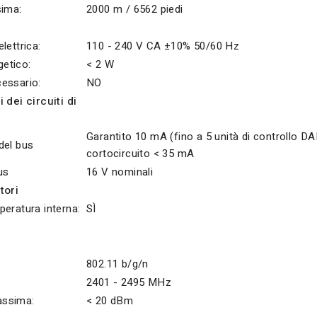
sima:
2000 m / 6562 piedi
lettrica:
110 - 240 V CA ±10% 50/60 Hz
etico:
< 2 W
essario:
NO
 dei circuiti di
Garantito 10 mA (fino a 5 unità di controllo DAL
del bus
cortocircuito < 35 mA
us
16 V nominali
tori
peratura interna:
SÌ
802.11 b/g/n
2401 - 2495 MHz
ssima:
< 20 dBm