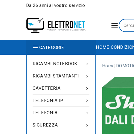
Da 26 anni al vostro servizio


HOME
CONDIZIO
CATEGORIE
RICAMBI NOTEBOOK

Home
DOMOTI
RICAMBI STAMPANTI

CAVETTERIA

TELEFONIA IP

TELEFONIA

SICUREZZA
