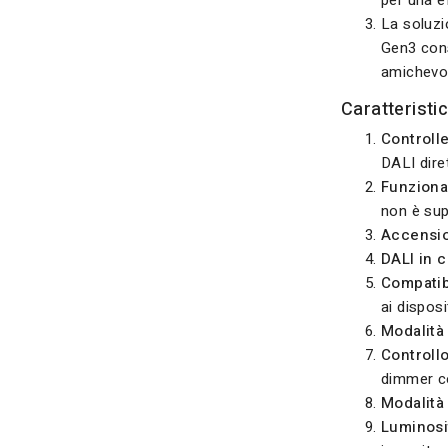
per una ef
La soluzi
Gen3 cons
amichevol
Caratteristic
Controlle
DALI diret
Funzional
non è sup
Accensio
DALI in 
Compatib
ai disposi
Modalità 
Controll
dimmer co
Modalità
Luminosi