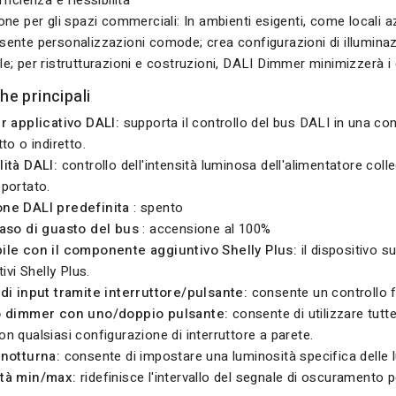
ficienza e flessibilità
one per gli spazi commerciali: In ambienti esigenti, come locali 
ente personalizzazioni comode; crea configurazioni di illuminaz
e; per ristrutturazioni e costruzioni, DALI Dimmer minimizzerà i 
he principali
r applicativo DALI:
supporta il controllo del bus DALI in una con
to o indiretto.
ità DALI:
controllo dell'intensità luminosa dell'alimentatore coll
portato.
ne DALI predefinita
: spento
caso di guasto del bus
: accensione al 100%
ile con il componente aggiuntivo Shelly Plus:
il dispositivo s
tivi Shelly Plus.
di input tramite interruttore/pulsante:
consente un controllo fle
o dimmer con uno/doppio pulsante:
consente di utilizzare tutte 
n qualsiasi configurazione di interruttore a parete.
 notturna:
consente di impostare una luminosità specifica delle lu
tà min/max:
ridefinisce l'intervallo del segnale di oscuramento p