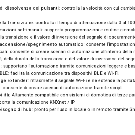
di dissolvenza dei pulsanti:
controlla la velocità con cui cambia
lla transizione:
controlla il tempo di attenuazione dallo 0 al 10
azioni settimanali:
supporta programmazioni e routine giornalier
lla transizione e il valore di inversione del segnale di oscurament
 accensione/spegnimento automatico:
consente l'impostazion
cali:
consente di creare scenari di automazione all'interno della re
à, della durata della transizione e del valore di inversione del se
:
supportano l'automazione tramite comunicazioni leggere e basate
BLE:
facilita la comunicazione tra dispositivi BLE e Wi-Fi.
nge Extender:
ritrasmette il segnale Wi-Fi e ne estende la portat
:
consente di creare scenari di automazione tramite script.
lità:
Altamente compatibile con sistemi di domotica di terze par
orta la comunicazione
KNXnet
/
IP
bisogno di hub:
pronto per l'uso in locale o in remoto tramite She