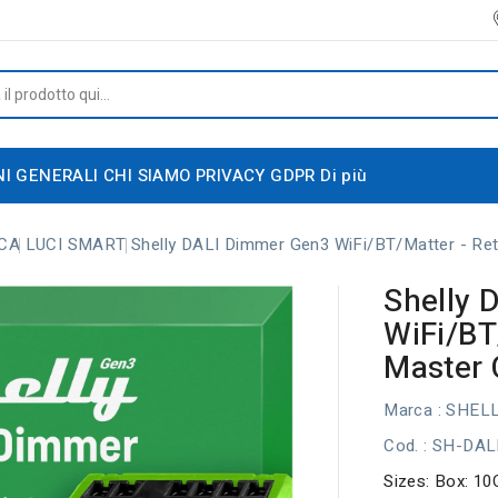
NI GENERALI
CHI SIAMO
PRIVACY GDPR
Di più
CA
LUCI SMART
Shelly DALI Dimmer Gen3 WiFi/BT/Matter - Rete
Shelly 
WiFi/BT/
Master 
Marca :
SHEL
Cod.
: SH-DAL
Sizes: Box: 10