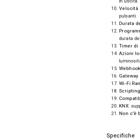
in uscita.
Velocità 
pulsanti.
Durata de
Programm
durata de
Timer di
Azioni lo
luminosit
Webhook
Gateway 
Wi-Fi Ra
Scripting
Compatibi
KNX:
supp
Non c'è 
Specifiche