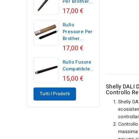
Per Brother...
17,00 €
Rullo
Pressore Per
Brother...
17,00 €
Rullo Fusore
Compatibile...
15,00 €
Shelly DALI 
Controllo Re
Tutti I Prodotti
Shelly DA
ecosistem
controlla
Controllo
massima e