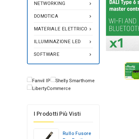
NETWORKING

DOMOTICA

MATERIALE ELETTRICO

ILLUMINAZIONE LED

SOFTWARE

I Prodotti Più Visti
Rullo Fusore