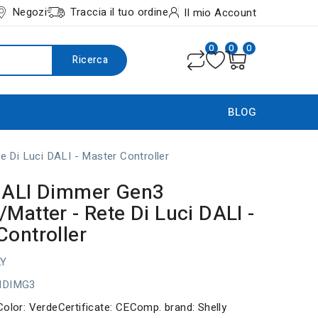
Negozi
Traccia il tuo ordine
Il mio Account
0
0
0
Ricerca
BLOG
 Di Luci DALI - Master Controller
DALI Dimmer Gen3
Matter - Rete Di Luci DALI -
Controller
LY
IDIMG3
Color: VerdeCertificate: CEComp. brand: Shelly