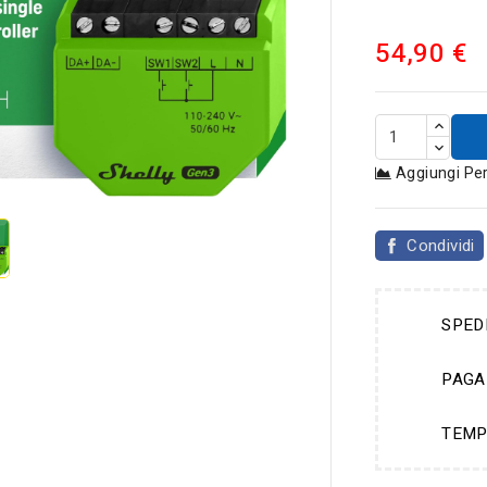
54,90 €

Aggiungi Pe
Condividi
SPED
PAGA
TEMP