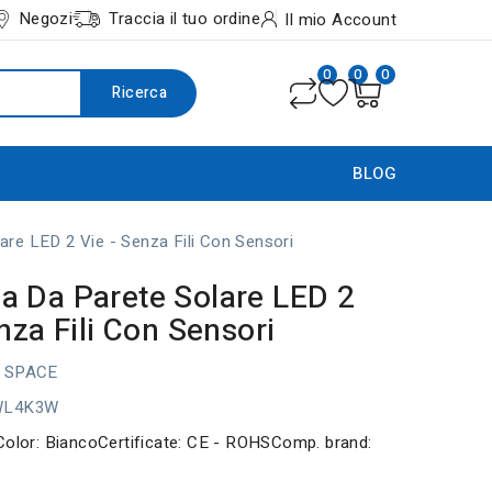
Negozi
Traccia il tuo ordine
Il mio Account
0
0
0
Ricerca
BLOG
re LED 2 Vie - Senza Fili Con Sensori
 Da Parete Solare LED 2
nza Fili Con Sensori
 SPACE
WL4K3W
Color: BiancoCertificate: CE - ROHSComp. brand: