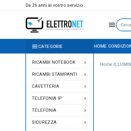
Da 26 anni al vostro servizio


HOME
CONDIZIO
CATEGORIE
RICAMBI NOTEBOOK

Home
ILLUMI
RICAMBI STAMPANTI

CAVETTERIA

TELEFONIA IP

TELEFONIA

SICUREZZA
