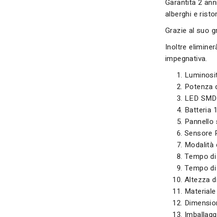
Garantita 2 ann
alberghi e ristor
Grazie al suo gr
Inoltre elimine
impegnativa.
Luminosi
Potenza d
LED SMD
Batteria 
Pannello
Sensore P
Modalità 
Tempo di 
Tempo di 
Altezza d
Materiale
Dimensio
Imballagg