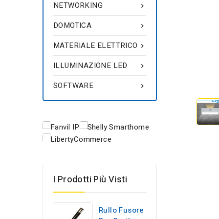
NETWORKING

DOMOTICA

MATERIALE ELETTRICO

ILLUMINAZIONE LED

SOFTWARE

I Prodotti Più Visti
Rullo Fusore