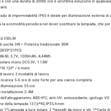
i e con una durata di 20000 ore è un'ottima soluzione in qualsias
anti.
ado di impermeabilità IP65 è ideale per illuminazione esterna di cor
rà la scomodità periodica nel dover sostituire la lampada, che pe
tà 350LM
i uscita 3W = Potenza tradizionale 30W
2835*21PCS
18650, 3,7V, 1200mAh, 4,44Wh
 solare mono DC5.5V, 1.15W
IR 120° / 6 metri
di lavoro 2 modalità di lavoro
ricarica 5-6 ore di sole forte per una carica completa
illuminazione 35 ore
i installazione 2-4M
 dell'alloggiamento ABS+PC, anti-UV, antiossidante, ignifugo VO
ne della lampada 137,6*90,4*35,4 mm
io 1*Lampada a luce solare, 2 *tasselli da muro e viti, 1*Carta d