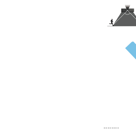
--------