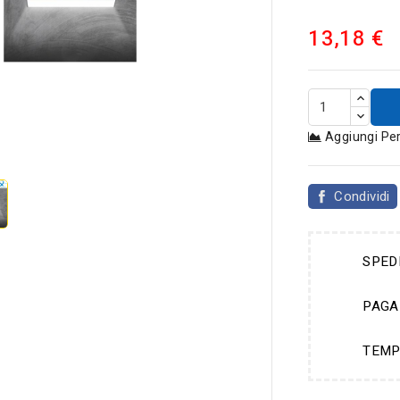
13,18 €
Aggiungi Pe

Condividi
SPED
PAGA
TEMP