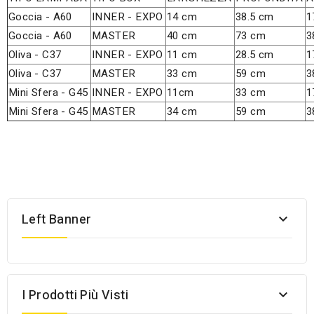
Goccia - A60
INNER - EXPO
14 cm
38.5 cm
1
Goccia - A60
MASTER
40 cm
73 cm
3
Oliva - C37
INNER - EXPO
11 cm
28.5 cm
1
Oliva - C37
MASTER
33 cm
59 cm
3
Mini Sfera - G45
INNER - EXPO
11cm
33 cm
1
Mini Sfera - G45
MASTER
34 cm
59 cm
3
Left Banner

I Prodotti Più Visti
