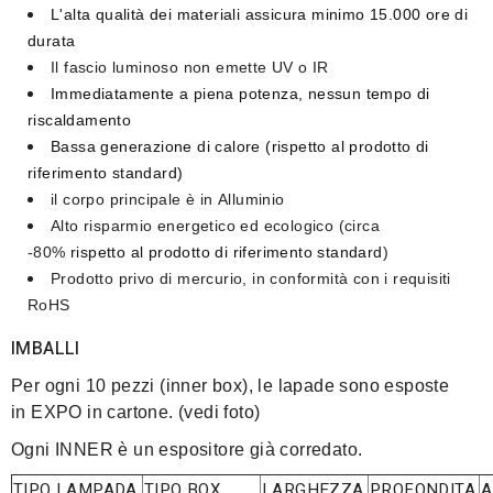
L'alta qualità dei materiali assicura
minimo 15.000 ore di
durata
Il fascio luminoso
non emette UV o IR
Immediatamente a piena potenza,
nessun tempo di
riscaldamento
Bassa generazione di calore
(rispetto al prodotto di
riferimento standard)
il corpo principale è in
Alluminio
Alto risparmio energetico ed ecologico
(circa
-80%
rispetto al prodotto di riferimento standard
)
Prodotto privo di mercurio
, in conformità con i requisiti
RoHS
IMBALLI
Per ogni 10 pezzi (inner box), le lapade sono esposte
in EXPO in cartone. (vedi foto)
Ogni INNER è un espositore già corredato.
TIPO LAMPADA
TIPO BOX
LARGHEZZA
PROFONDITA
A