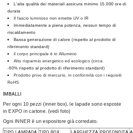
L'alta qualità dei materiali assicura
minimo 15.000 ore di
durata
Il fascio luminoso
non emette UV o IR
Immediatamente a piena potenza,
nessun tempo di
riscaldamento
Bassa generazione di calore
(rispetto al prodotto di
riferimento standard)
il corpo principale è in
Alluminio
Alto risparmio energetico ed ecologico
(circa
-80%
rispetto al prodotto di riferimento standard
)
Prodotto privo di mercurio
, in conformità con i requisiti
RoHS
IMBALLI
Per ogni 10 pezzi (inner box), le lapade sono esposte
in EXPO in cartone. (vedi foto)
Ogni INNER è un espositore già corredato.
TIPO LAMPADA
TIPO BOX
LARGHEZZA
PROFONDITA
A