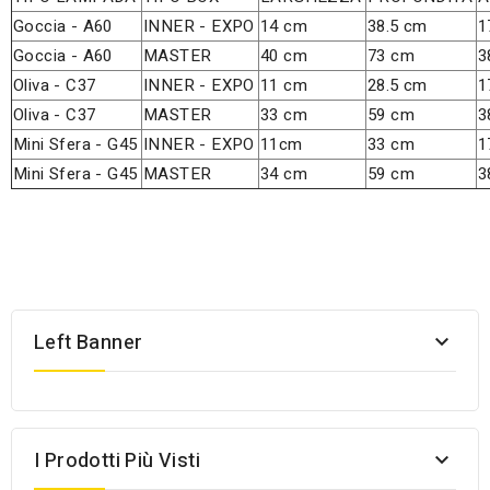
Goccia - A60
INNER - EXPO
14 cm
38.5 cm
1
Goccia - A60
MASTER
40 cm
73 cm
3
Oliva - C37
INNER - EXPO
11 cm
28.5 cm
1
Oliva - C37
MASTER
33 cm
59 cm
3
Mini Sfera - G45
INNER - EXPO
11cm
33 cm
1
Mini Sfera - G45
MASTER
34 cm
59 cm
3
Left Banner

I Prodotti Più Visti
