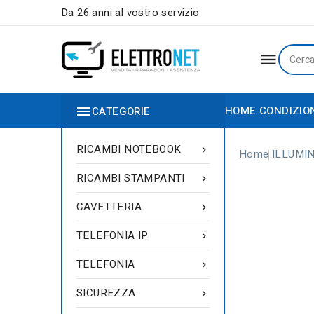
Da 26 anni al vostro servizio


HOME
CONDIZIO
CATEGORIE
RICAMBI NOTEBOOK

Home
ILLUMI
RICAMBI STAMPANTI

CAVETTERIA

TELEFONIA IP

TELEFONIA

SICUREZZA
