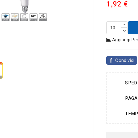
1,92 €
Aggiungi Pe

Condividi
SPED
PAGA
TEMP