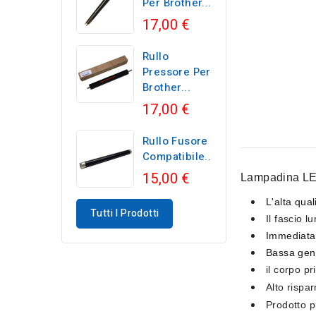
Per Brother...
17,00 €
Rullo
Pressore Per
Brother...
17,00 €
Rullo Fusore
Compatibile...
15,00 €
Lampadina L
L'alta qual
Tutti I Prodotti
Il fascio 
Immediata
Bassa gene
il corpo pr
Alto rispa
Prodotto p