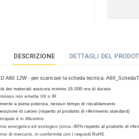
DESCRIZIONE
DETTAGLI DEL PRODO
ED A60 12W
- per scaricare la scheda tecnica:
A60_SchedaT
ità dei materiali assicura
minimo 15.000 ore di durata
luminoso
non emette UV o IR
mente a piena potenza,
nessun tempo di riscaldamento
razione di calore
(rispetto al prodotto di riferimento standard)
incipale è in
Alluminio
rmio energetico ed ecologico
(circa -80%
rispetto al prodotto di rif
rivo di mercurio
, in conformità con i requisiti RoHS