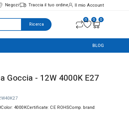
Negozi
Traccia il tuo ordine
Il mio Account
0
0
0
Ricerca
BLOG
a Goccia - 12W 4000K E27
12W40K27
00Color: 4000KCertificate: CE ROHSComp. brand: