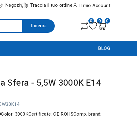
Negozi
Traccia il tuo ordine
Il mio Account
0
0
0
Ricerca
BLOG
 Sfera - 5,5W 3000K E14
B6W30K14
00Color: 3000KCertificate: CE ROHSComp. brand: