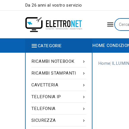
Da 26 anni al vostro servizio


HOME
CONDIZIO
CATEGORIE
RICAMBI NOTEBOOK

Home
ILLUMI
RICAMBI STAMPANTI

CAVETTERIA

TELEFONIA IP

TELEFONIA

SICUREZZA
