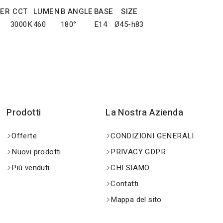
ER
CCT
LUMEN
B ANGLE
BASE
SIZE
W
3000K
460
180°
E14
Ø45-h83
Prodotti
La Nostra Azienda
Offerte
CONDIZIONI GENERALI
Nuovi prodotti
PRIVACY GDPR
Più venduti
CHI SIAMO
Contatti
Mappa del sito