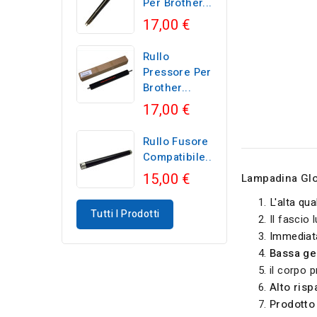
Per Brother...
17,00 €
Rullo
Pressore Per
Brother...
17,00 €
Rullo Fusore
Compatibile...
15,00 €
Lampadina Gl
L'alta qua
Tutti I Prodotti
Il fascio
Immediat
Bassa ge
il corpo p
Alto ris
Prodotto