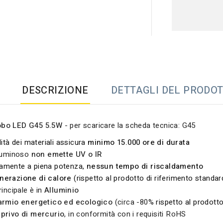
DESCRIZIONE
DETTAGLI DEL PRODO
obo LED
G45 5.5W
- per scaricare la scheda tecnica
:
G45
lità dei materiali assicura
minimo 15.000 ore di durata
 luminoso
non emette UV o IR
amente a piena potenza,
nessun tempo di riscaldamento
nerazione di calore
(rispetto al prodotto di riferimento standar
rincipale è in
Alluminio
parmio energetico ed ecologico
(circa -80%
rispetto al prodott
 privo di mercurio
, in conformità con i requisiti RoHS