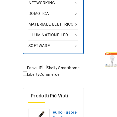
NETWORKING

DOMOTICA

MATERIALE ELETTRICO

ILLUMINAZIONE LED

SOFTWARE

I Prodotti Più Visti
Rullo Fusore