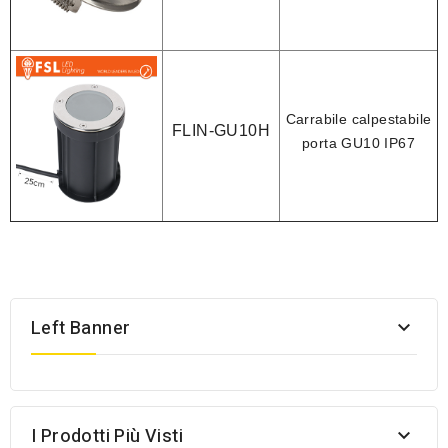
Carrabile calpestabile
FLIN-GU10H
porta GU10
IP67
Left Banner

I Prodotti Più Visti
