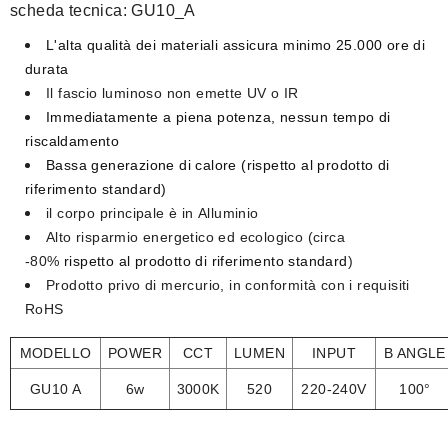
scheda tecnica:
GU10_A
L'alta qualità dei materiali assicura
minimo 25.000 ore di
durata
Il fascio luminoso
non emette UV o IR
Immediatamente a piena potenza,
nessun tempo di
riscaldamento
Bassa generazione di calore
(rispetto al prodotto di
riferimento standard)
il corpo principale è in
Alluminio
Alto risparmio energetico ed ecologico
(circa
-80%
rispetto al prodotto di riferimento standard
)
Prodotto privo di mercurio
, in conformità con i requisiti
RoHS​
MODELLO
POWER
CCT
LUMEN
INPUT
B ANGLE
GU10 A
6w
3000K
520
220-240V
100°