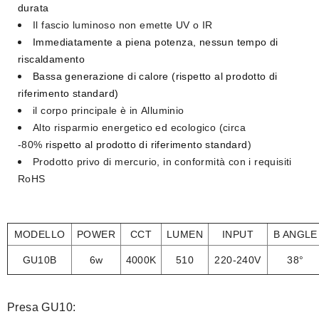
durata
Il fascio luminoso
non emette UV o IR
Immediatamente a piena potenza,
nessun tempo di
riscaldamento
Bassa generazione di calore
(rispetto al prodotto di
riferimento standard)
il corpo principale è in
Alluminio
Alto risparmio energetico ed ecologico
(circa
-80%
rispetto al prodotto di riferimento standard
)
Prodotto privo di mercurio
, in conformità con i requisiti
RoHS​
MODELLO
POWER
CCT
LUMEN
INPUT
B ANGLE
GU10B
6w
4000K
510
220-240V
38°
Presa GU10: