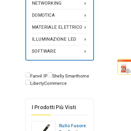
NETWORKING

DOMOTICA

MATERIALE ELETTRICO

ILLUMINAZIONE LED

SOFTWARE

I Prodotti Più Visti
Rullo Fusore