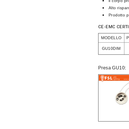
il corpo pr
Alto rispa
Prodotto p
CE-EMC
CERTI
MODELLO
GU10DIM
Presa GU10: