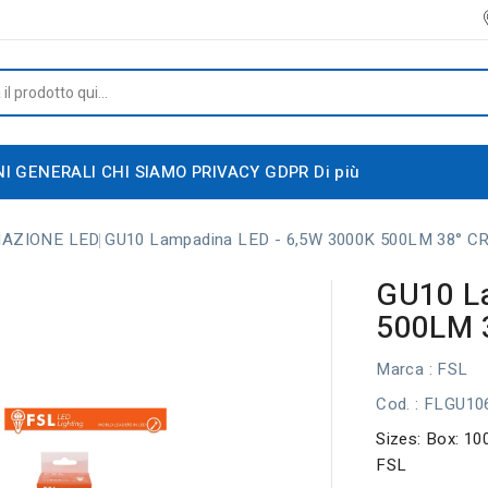
NI GENERALI
CHI SIAMO
PRIVACY GDPR
Di più
NAZIONE LED
GU10 Lampadina LED - 6,5W 3000K 500LM 38° CR
GU10 L
500LM 
Marca :
FSL
Cod.
: FLGU1
Sizes: Box: 1
FSL