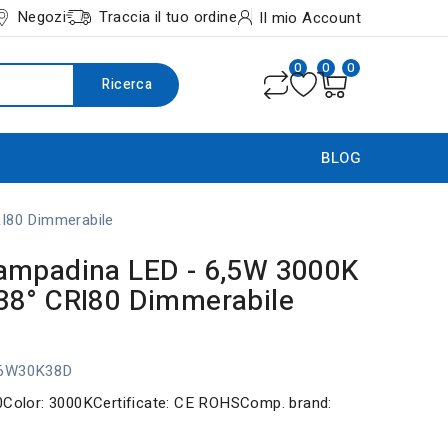
Negozi
Traccia il tuo ordine
Il mio Account
0
0
0
Ricerca
BLOG
I80 Dimmerabile
ampadina LED - 6,5W 3000K
38° CRI80 Dimmerabile
06W30K38D
00Color: 3000KCertificate: CE ROHSComp. brand: