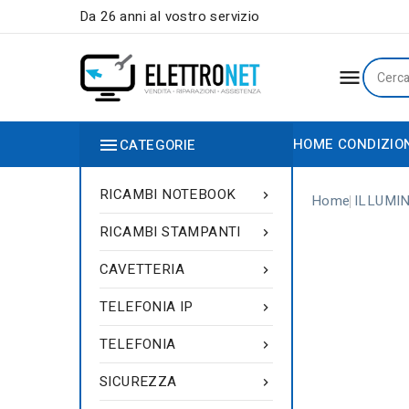
Da 26 anni al vostro servizio


HOME
CONDIZIO
CATEGORIE
RICAMBI NOTEBOOK

Home
ILLUMI
RICAMBI STAMPANTI

CAVETTERIA

TELEFONIA IP

TELEFONIA

SICUREZZA
