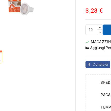
3,28 €

MAGAZZINO

Aggiungi Pe
Condividi
SPED
PAGA
TEMP