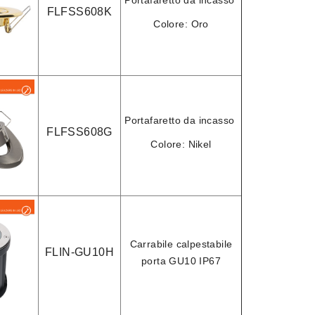
Portafaretto da incasso
FLFSS608K
Colore:
Oro
Portafaretto da incasso
FLFSS608G
Colore:
Nikel
Carrabile calpestabile
FLIN-GU10H
porta GU10
IP67