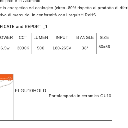
incipale è in
Alluminio
rmio energetico ed ecologico
(circa -80%
rispetto al prodotto di rif
rivo di mercurio
, in conformità con i requisiti RoHS
FICATE
and
REPORT _1
POWER
CCT
LUMEN
INPUT
B ANGLE
SIZE
50x56
6,5w
3000K
500
180-265V
38°
FLGU10HOLD
Portalampada in ceramica
GU10