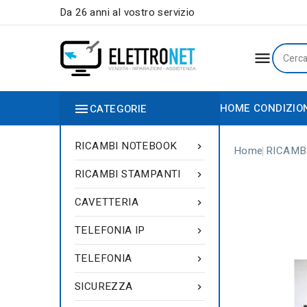
Da 26 anni al vostro servizio


HOME
CONDIZIO
CATEGORIE
RICAMBI NOTEBOOK

Home
RICAMB
RICAMBI STAMPANTI

CAVETTERIA

TELEFONIA IP

TELEFONIA

SICUREZZA
