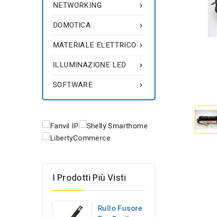
NETWORKING

DOMOTICA

MATERIALE ELETTRICO

ILLUMINAZIONE LED

SOFTWARE

I Prodotti Più Visti
Rullo Fusore