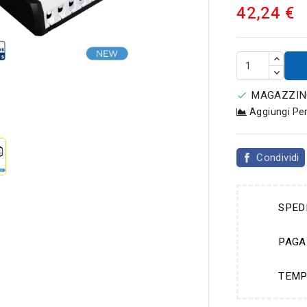
42,24 €
MAGAZZINO


Aggiungi Pe
Condividi
SPED
PAGA
TEMP