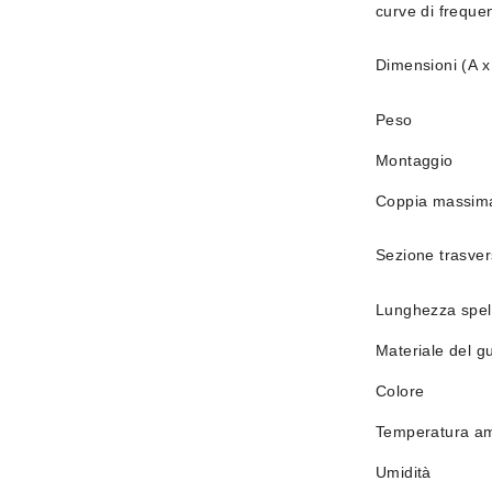
curve di freque
Dimensioni (A x
Peso
Montaggio
Coppia massima 
Sezione trasver
Lunghezza spel
Materiale del g
Colore
Temperatura a
Umidità