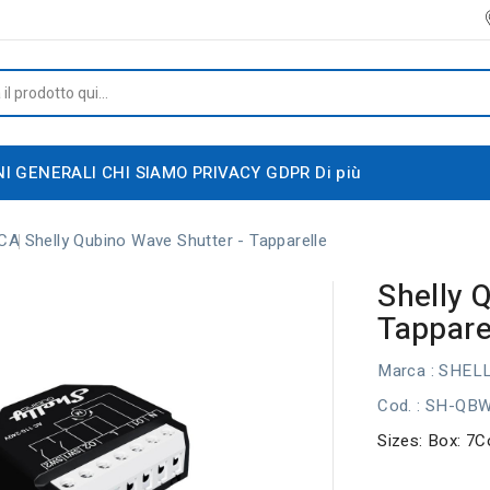
NI GENERALI
CHI SIAMO
PRIVACY GDPR
Di più
CA
Shelly Qubino Wave Shutter - Tapparelle
Shelly 
Tappare
Marca :
SHEL
Cod.
: SH-QB
Sizes: Box: 7C