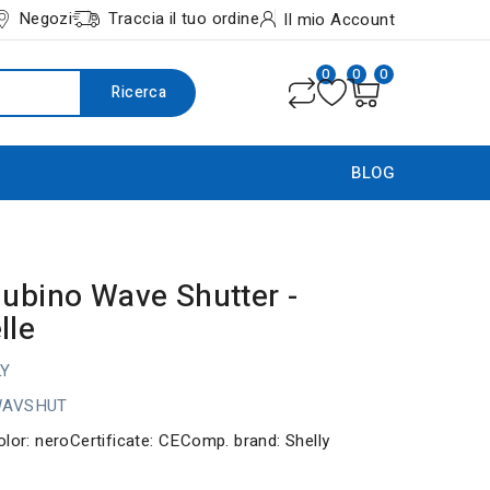
Negozi
Traccia il tuo ordine
Il mio Account
0
0
0
Ricerca
BLOG
Qubino Wave Shutter -
lle
LY
WAVSHUT
olor: neroCertificate: CEComp. brand: Shelly