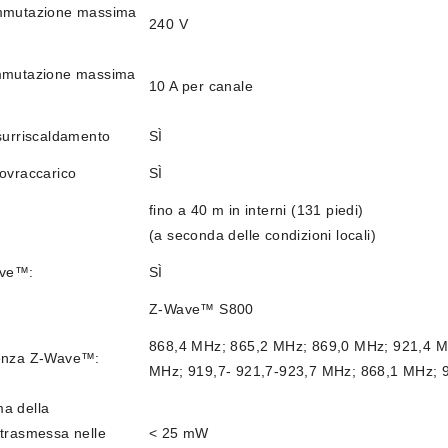
ommutazione massima
240 V
mmutazione massima
10 A per canale
surriscaldamento
SÌ
ovraccarico
SÌ
fino a 40 m in interni (131 piedi)
(a seconda delle condizioni locali)
ave™:
SÌ
Z-Wave™ S800
868,4 MHz; 865,2 MHz; 869,0 MHz; 921,4 M
uenza Z-Wave™:
MHz; 919,7- 921,7-923,7 MHz; 868,1 MHz; 
a della
trasmessa nelle
< 25 mW