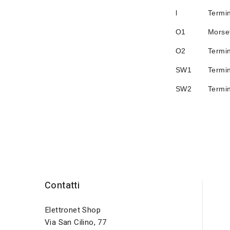
l
Termin
O1
Morset
O2
Termin
SW1
Termin
SW2
Termin
Contatti
Elettronet Shop
Via San Cilino, 77