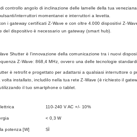
 di controllo angolo di inclinazione delle lamelle della tua veneziana
ulsanti/interruttori momentanei e interruttori a levetta.
on i gateway certificati Z-Wave e con oltre 4.000 dispositivi Z-Wav
e del dispositivo è necessario un gateway (smart hub).
ave Shutter è l’innovazione della comunicazione tra i nuovi dispos
equenza Z-Wave: 868,4 MHz, ovvero una delle tecnologie standardizz
ter è retrofit e progettato per adattarsi a qualsiasi interruttore 
a volta installato, includilo nella tua rete Z-Wave (è richiesto il ga
utilizzando il tuo smartphone o tablet.
ettrica
110-240 V AC +/- 10%
rgia
< 0,3 W
la potenza [W]
SÌ