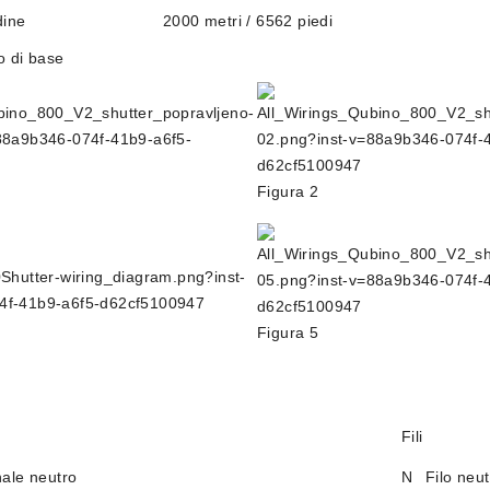
dine
2000 metri / 6562 piedi
o di base
Figura 2
Figura 5
Fili
ale neutro
N
Filo neu