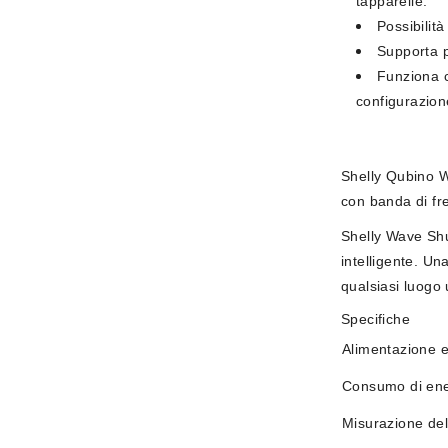
tapparelle.
Possibilità
Supporta p
Funziona c
configurazion
Shelly Qubino W
con banda di fr
Shelly Wave Shut
intelligente. Un
qualsiasi luogo 
Specifiche
Alimentazione el
Consumo di ene
Misurazione del