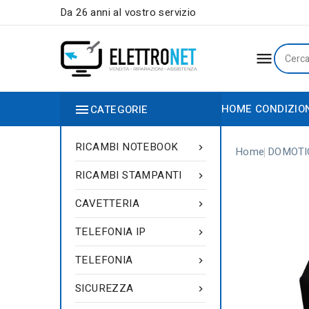
Da 26 anni al vostro servizio


HOME
CONDIZIO
CATEGORIE
RICAMBI NOTEBOOK

Home
DOMOTI
RICAMBI STAMPANTI

CAVETTERIA

TELEFONIA IP

TELEFONIA

SICUREZZA
