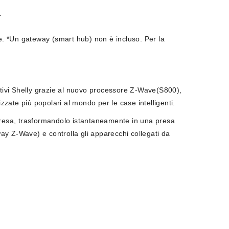
.
e. *Un gateway (smart hub) non è incluso. Per la
itivi Shelly grazie al nuovo processore Z-Wave(S800),
ate più popolari al mondo per le case intelligenti.
o presa, trasformandolo istantaneamente in una presa
teway Z-Wave) e controlla gli apparecchi collegati da