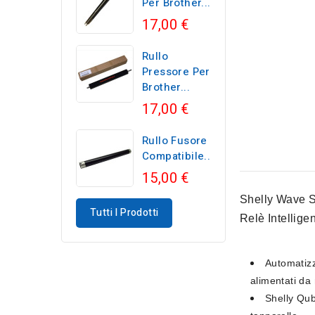
Per Brother...
17,00 €
Rullo
Pressore Per
Brother...
17,00 €
Rullo Fusore
Compatibile...
15,00 €
Shelly Wave S
Tutti I Prodotti
Relè Intellige
Automatizza
alimentati da 
Shelly Qub