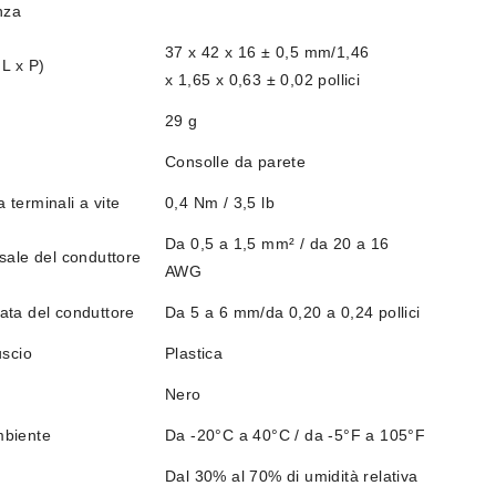
nza
37 x 42 x 16 ± 0,5 mm/1,46
 L x P)
x 1,65 x 0,63 ± 0,02 pollici
29 g
Consolle da parete
terminali a vite
0,4 Nm / 3,5 lb
Da 0,5 a 1,5 mm² / da 20 a 16
sale del conduttore
AWG
ata del conduttore
Da 5 a 6 mm/da 0,20 a 0,24 pollici
uscio
Plastica
Nero
mbiente
Da -20°C a 40°C / da -5°F a 105°F
Dal 30% al 70% di umidità relativa