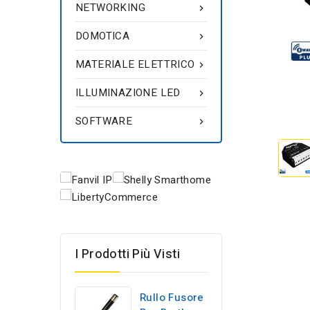
NETWORKING

DOMOTICA

MATERIALE ELETTRICO

ILLUMINAZIONE LED

SOFTWARE

I Prodotti Più Visti
Rullo Fusore