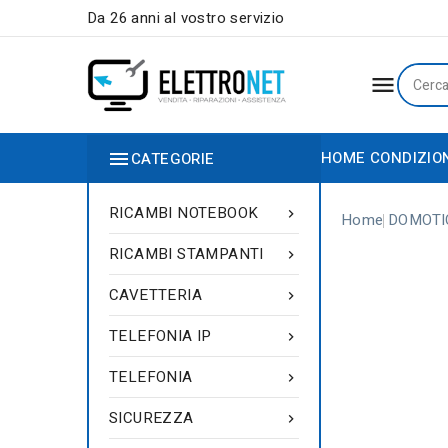
Da 26 anni al vostro servizio


HOME
CONDIZIO
CATEGORIE
RICAMBI NOTEBOOK

Home
DOMOTI
RICAMBI STAMPANTI

CAVETTERIA

TELEFONIA IP

TELEFONIA

SICUREZZA
