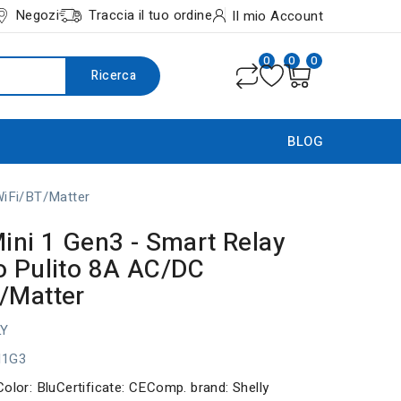
Negozi
Traccia il tuo ordine
Il mio Account
0
0
0
Ricerca
BLOG
WiFi/BT/Matter
Mini 1 Gen3 - Smart Relay
o Pulito 8A AC/DC
/Matter
LY
I1G3
Color: BluCertificate: CEComp. brand: Shelly