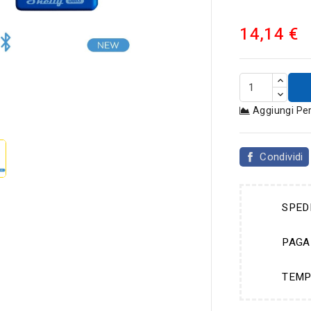
14,14 €

Aggiungi Pe
Condividi
SPED
PAGA
TEMP