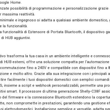
Google Home.
nzate possibilità di programmazione e personalizzazione grazie 
 massima reattività.
 minimale e ingegnoso si adatta a qualsiasi ambiente domestico, ga
e la funzionalità.
a funzionalità di Estensore di Portata Bluetooth, il dispositivo g
 di HUB aggiuntivi.
ivo trasforma la tua casa in un ambiente intelligente e connesso.
i HUB esterni, offre una soluzione compatta per l'automazione de
commutazione fino a 240V e compatibile con dispositivi fino a 8A
gazione e molto altro. Grazie alla sua integrazione con i principa
re facilmente i tuoi dispositivi domestici con semplici comandi voc
 insieme a script e webhook personalizzabili, permette una pro
sitivi smart. Il processore di ultima generazione Shelly-C38F as
 del firmware e la connessione Bluetooth estendono la copertura
tte, non compromette in prestazioni, garantendo una gestione effic
i elettrodomestici. Installazione semplice e versatile, adatta per 