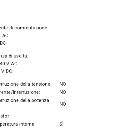
ente di commutazione:
V AC
 DC
za di uscita:
40 V AC
 V DC
rruzione della tensione:
NO
rente/Interruzione:
NO
erruzione della potenza
NO
atori
peratura interna:
SÌ