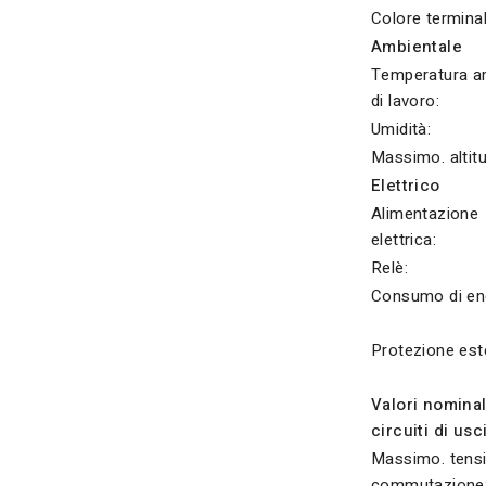
Colore terminal
Ambientale
Temperatura a
di lavoro:
Umidità:
Massimo. altitu
Elettrico
Alimentazione
elettrica:
Relè:
Consumo di ene
Protezione est
Valori nominal
circuiti di usc
Massimo. tensi
commutazione