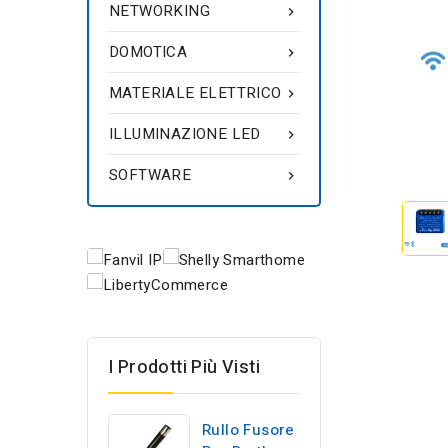
NETWORKING

DOMOTICA

MATERIALE ELETTRICO

ILLUMINAZIONE LED

SOFTWARE

I Prodotti Più Visti
Rullo Fusore