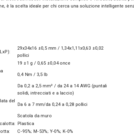
he, è la scelta ideale per chi cerca una soluzione intelligente sen
29x34x16 ±0,5 mm / 1,34x1,11x0,63 ±0,02
LxP):
pollici
19 ±1 g / 0,65 ±0,04 once
ma
0,4 Nm / 3,5 lb
Da 0,2 a 2,5 mm² / da 24 a 14 AWG (puntali
solidi, intrecciati e a laccio)
ata del
Da 6 a 7 mm/da 0,24 a 0,28 pollici
Scatola da muro
calotta:
Plastica
lotta:
C-95%; M-53%; Y-0%; K-0%