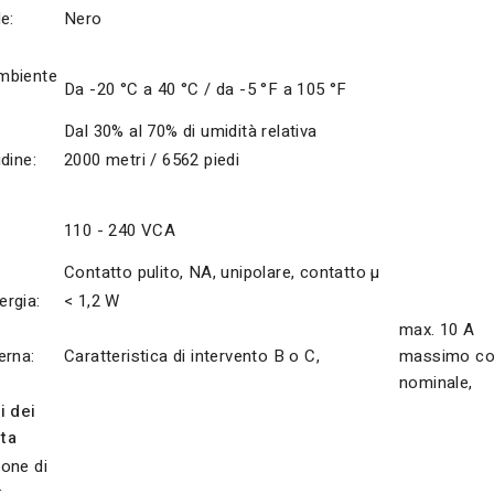
e:
Nero
mbiente
Da -20 °C a 40 °C / da -5 °F a 105 °F
Dal 30% al 70% di umidità relativa
dine:
2000 metri / 6562 piedi
110 - 240 VCA
Contatto pulito, NA, unipolare, contatto µ
rgia:
< 1,2 W
max. 10 A
erna:
Caratteristica di intervento B o C,
massimo co
nominale,
i dei
ita
one di
: