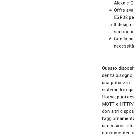
Alexa e 
Offre ava
ESP32 per
Il design
sacrificar
Con la su
necessità
Questo disposit
senza bisogno d
una potenza di 
sistemi di irri
Home, puoi gesti
MQTT e HTTP/S,
con altri dispo
l'aggiornamento
dimensioni rido
consumo dei tuo