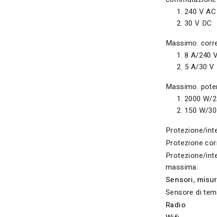
240 V AC
30 V DC
Massimo. corr
8 A/240 
5 A/30 V
Massimo. poten
2000 W/2
150 W/30
Protezione/inte
Protezione cor
Protezione/int
massima:
Sensori, misur
Sensore di tem
Radio