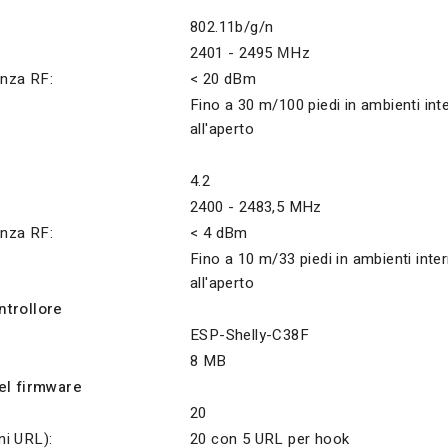
802.11b/g/n
2401 - 2495 МHz
nza RF:
< 20 dBm
Fino a 30 m/100 piedi in ambienti int
all'aperto
4.2
2400 - 2483,5 MHz
nza RF:
< 4 dBm
Fino a 10 m/33 piedi in ambienti inte
all'aperto
ntrollore
ESP-Shelly-C38F
8 MB
el firmware
20
i URL):
20 con 5 URL per hook