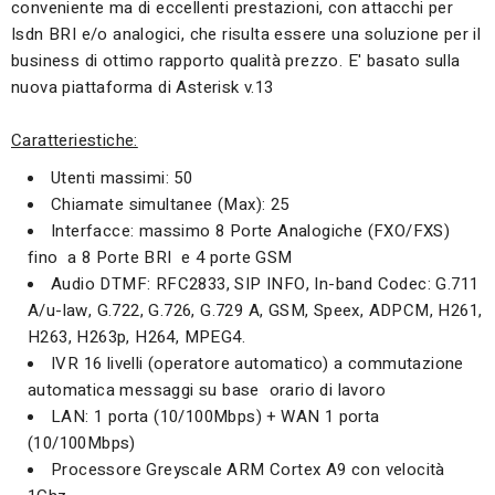
conveniente ma di eccellenti prestazioni, con attacchi per
Isdn BRI e/o analogici, che risulta essere una soluzione per il
business di ottimo rapporto qualità prezzo. E' basato sulla
nuova piattaforma di Asterisk v.13
Caratteriestiche:
Utenti massimi: 50
Chiamate simultanee (Max): 25
Interfacce: massimo 8 Porte Analogiche (FXO/FXS)
fino a 8 Porte BRI e 4 porte GSM
Audio DTMF: RFC2833, SIP INFO, In-band Codec: G.711
A/u-law, G.722, G.726, G.729 A, GSM, Speex, ADPCM, H261,
H263, H263p, H264, MPEG4.
IVR 16 livelli (operatore automatico) a commutazione
automatica messaggi su base orario di lavoro
LAN: 1 porta (10/100Mbps) + WAN 1 porta
(10/100Mbps)
Processore Greyscale ARM Cortex A9 con velocità