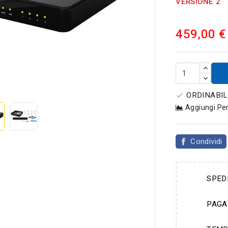
VERSIONE 2
459,00 €

ORDINABIL

Aggiungi Pe
Condividi
SPED
PAGA