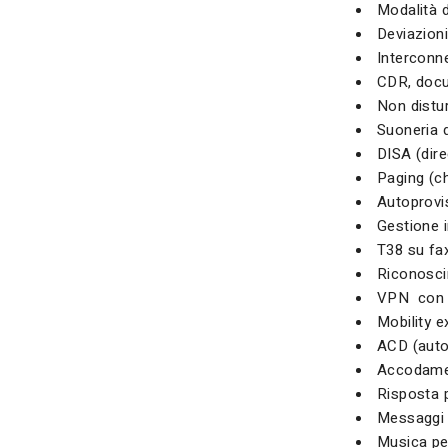
Modalità d
Deviazioni
Interconne
CDR, docu
Non distu
Suoneria d
DISA (dire
Paging (ch
Autoprovis
Gestione 
T38 su fa
Riconosci
VPN con
Mobility e
ACD (autom
Accodamen
Risposta p
Messaggi v
Musica per