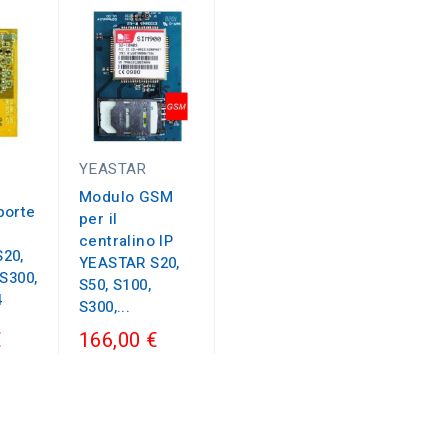
YEASTAR
Modulo GSM
porte
per il
centralino IP
20,
YEASTAR S20,
 S300,
S50, S100,
4
S300,...
€
166,00 €