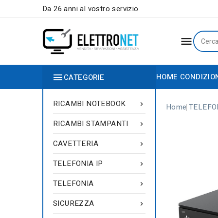
Da 26 anni al vostro servizio


HOME
CONDIZIO
CATEGORIE
RICAMBI NOTEBOOK

Home
TELEFON
RICAMBI STAMPANTI

CAVETTERIA

TELEFONIA IP

TELEFONIA

SICUREZZA
