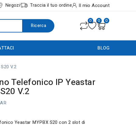
Negozi
Traccia il tuo ordine
Il mio Account
0
0
0
Ricerca
ATTACI
BLOG
 S20 V.2
ino Telefonico IP Yeastar
S20 V.2
TAR
efonico Yeastar MYPBX S20 con 2 slot di