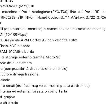
ssimi: 20
simultanee (Max): 10
e: massimo 4 Porte Analogiche (FXO/FXS) fino a 4 Porte BRI e
RFC2833, SIP INFO, In-band Codec: G.711 A/u-law, G.722, G.72
4.
velli (operatore automatico) a commutazione automatica messagg
AN (10/100Mbps)
e Greyscale ARM Cortex A9 con velocità 1Ghz
lash: 4GB a bordo
RAM: 512MB a bordo
à di storage esterno tramite Micro SD
ione della chiamata
 (con possibilità di esclusione e rientro)
 50 ore di registrazione
sicale
 to email (notifica msg voice mail in posta elettronica)
interna ed esterna, forzata o con offerta
di gruppo
o chiamate