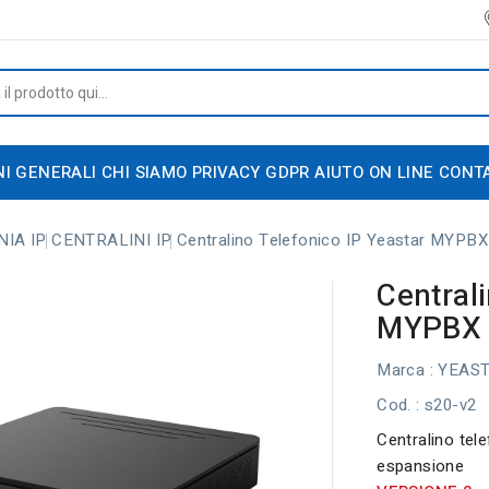
NI GENERALI
CHI SIAMO
PRIVACY GDPR
AIUTO ON LINE
CONT
IA IP
CENTRALINI IP
Centralino Telefonico IP Yeastar MYPBX
Central
MYPBX 
Marca :
YEAS
Cod.
: s20-v2
Centralino tel
espansione