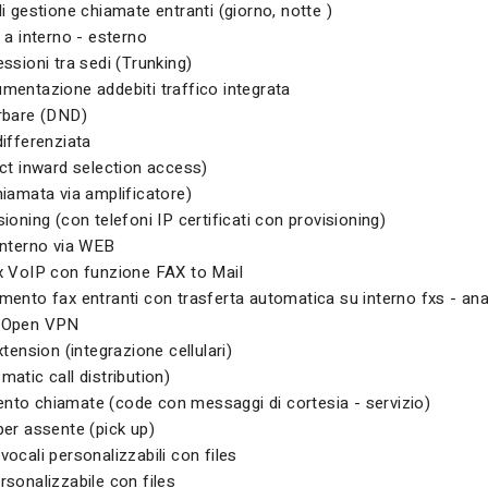
i gestione chiamate entranti (giorno, notte )
 a interno - esterno
ssioni tra sedi (Trunking)
mentazione addebiti traffico integrata
rbare (DND)
ifferenziata
ct inward selection access)
iamata via amplificatore)
ioning (con telefoni IP certificati con provisioning)
interno via WEB
x VoIP con funzione FAX to Mail
mento fax entranti con trasferta automatica su interno fxs - an
 Open VPN
xtension (integrazione cellulari)
atic call distribution)
to chiamate (code con messaggi di cortesia - servizio)
er assente (pick up)
ocali personalizzabili con files
sonalizzabile con files