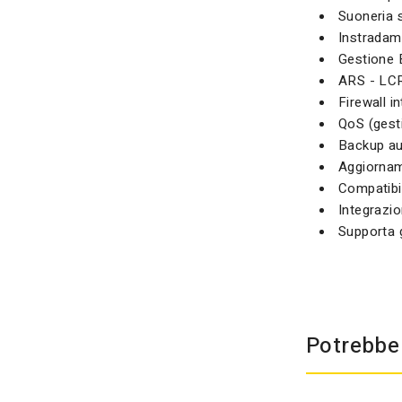
Suoneria 
Instradame
Gestione B
ARS - LCR
Firewall i
QoS (gesti
Backup au
Aggiornam
Compatibil
Integrazio
Supporta 
Potrebbe 