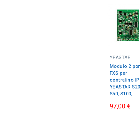
YEASTAR
Modulo 2 por
FXS per
centralino IP
YEASTAR S20
S50, S100,...
97,00 €