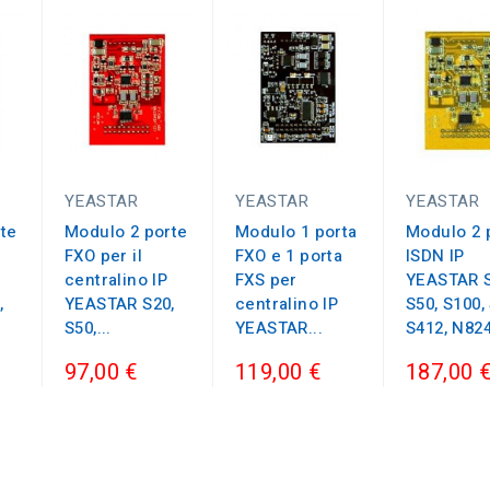
YEASTAR
YEASTAR
YEASTAR
te
Modulo 2 porte
Modulo 1 porta
Modulo 2 
FXO per il
FXO e 1 porta
ISDN IP
centralino IP
FXS per
YEASTAR S
,
YEASTAR S20,
centralino IP
S50, S100,
S50,...
YEASTAR...
S412, N82
97,00 €
119,00 €
187,00 