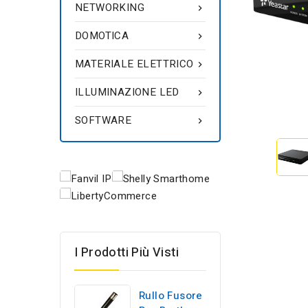
NETWORKING

DOMOTICA

MATERIALE ELETTRICO

ILLUMINAZIONE LED

SOFTWARE

I Prodotti Più Visti
Rullo Fusore