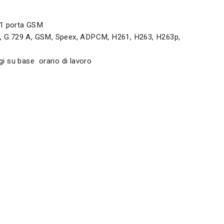
 1 porta GSM
6, G.729 A, GSM, Speex, ADPCM, H261, H263, H263p,
i su base orario di lavoro