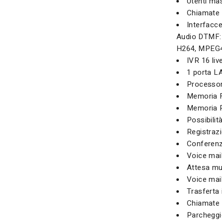
Utenti ma
Chiamate 
Interfacc
Audio DTMF: 
H264, MPEG
IVR 16 li
1 porta L
Processor
Memoria F
Memoria 
Possibilit
Registraz
Conferenza
Voice mail
Attesa mu
Voice mail
Trasferta 
Chiamate 
Parcheggi