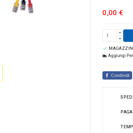
0,00 €
MAGAZZINO


Aggiungi Pe
Condividi
SPED
PAGA
TEMP