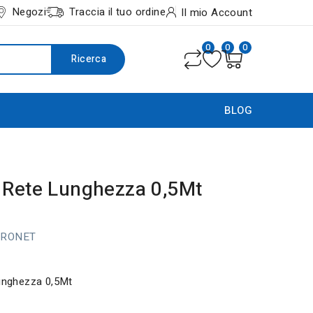
Negozi
Traccia il tuo ordine
Il mio Account
0
0
0
Ricerca
BLOG
 Rete Lunghezza 0,5Mt
TRONET
lunghezza 0,5Mt