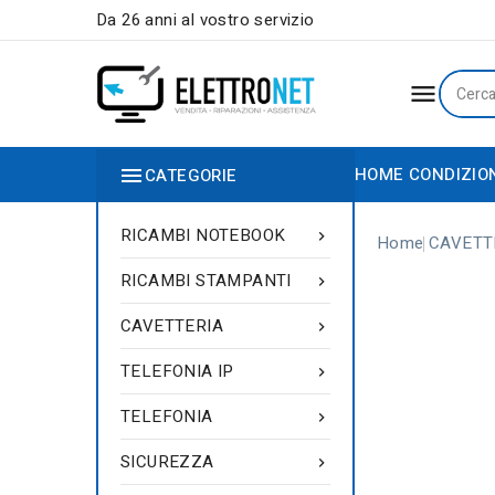
Da 26 anni al vostro servizio


HOME
CONDIZIO
CATEGORIE
RICAMBI NOTEBOOK

Home
CAVETT
RICAMBI STAMPANTI

CAVETTERIA

TELEFONIA IP

TELEFONIA

SICUREZZA
