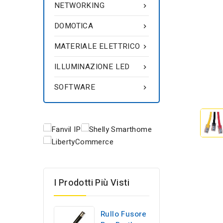
NETWORKING

DOMOTICA

MATERIALE ELETTRICO

ILLUMINAZIONE LED

SOFTWARE

I Prodotti Più Visti
Rullo Fusore