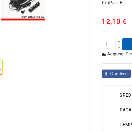
ProPart-El
12,10 €

Aggiungi Pe
Condividi
SPED
PAGA
TEMP