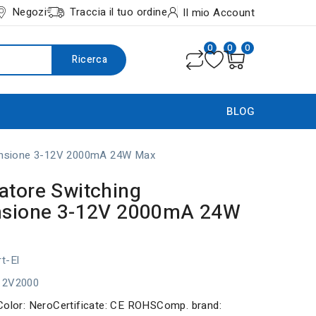
Negozi
Traccia il tuo ordine
Il mio Account
0
0
0
Ricerca
BLOG
tensione 3-12V 2000mA 24W Max
atore Switching
ensione 3-12V 2000mA 24W
t-El
12V2000
Color: NeroCertificate: CE ROHSComp. brand: