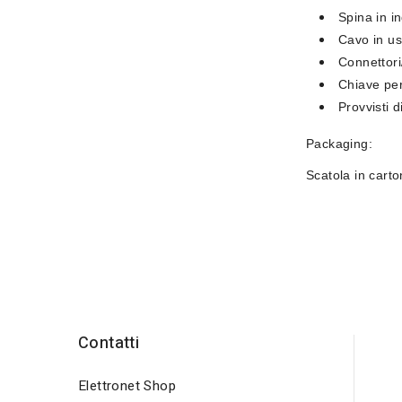
Spina in i
Cavo in u
Connettori
Chiave pe
Provvisti 
Packaging:
Scatola in carto
Contatti
Elettronet Shop