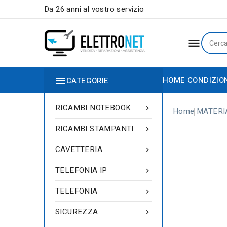
Da 26 anni al vostro servizio


HOME
CONDIZIO
CATEGORIE
RICAMBI NOTEBOOK

Home
MATERI
RICAMBI STAMPANTI

CAVETTERIA

TELEFONIA IP

TELEFONIA

SICUREZZA
