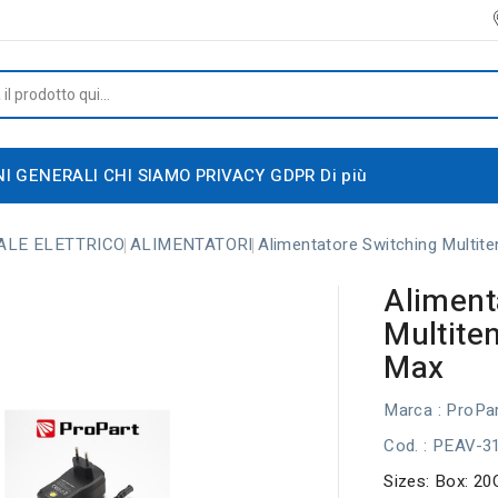
NI GENERALI
CHI SIAMO
PRIVACY GDPR
Di più
ALE ELETTRICO
ALIMENTATORI
Alimentatore Switching Multi
Aliment
Multit
Max
Marca :
ProPar
Cod.
: PEAV-3
Sizes: Box: 20