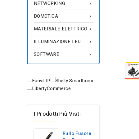
NETWORKING

DOMOTICA

MATERIALE ELETTRICO

ILLUMINAZIONE LED

SOFTWARE

I Prodotti Più Visti
Rullo Fusore