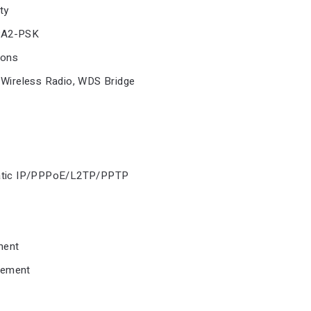
ty
PA2-PSK
ions
 Wireless Radio, WDS Bridge
atic IP/PPPoE/L2TP/PPTP
ment
ement