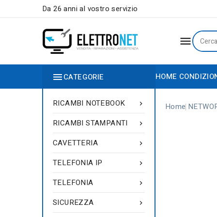
Da 26 anni al vostro servizio


HOME
CONDIZIO
CATEGORIE
RICAMBI NOTEBOOK

Home
NETWO
RICAMBI STAMPANTI

CAVETTERIA

TELEFONIA IP

TELEFONIA

SICUREZZA
