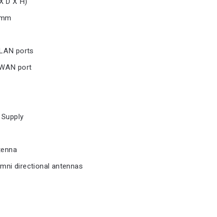
X D X H)
3 mm
LAN ports
WAN port
 Supply
tenna
omni directional antennas