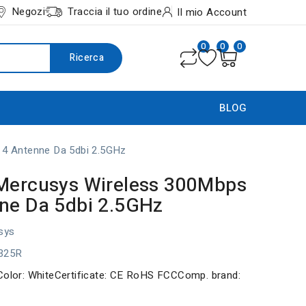
Negozi
Traccia il tuo ordine
Il mio Account
0
0
0
Ricerca
BLOG
 4 Antenne Da 5dbi 2.5GHz
Mercusys Wireless 300Mbps
ne Da 5dbi 2.5GHz
sys
325R
Color: WhiteCertificate: CE RoHS FCCComp. brand: