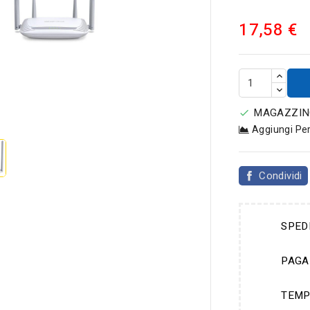
17,58 €

MAGAZZINO

Aggiungi Pe
Condividi
SPED
PAGA
TEMP