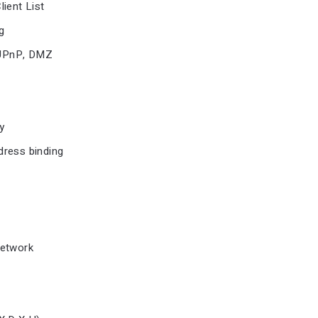
ient List
g
, UPnP, DMZ
ty
ress binding
network