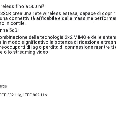
2
reless fino a 500 m
325R crea una rete wireless estesa, capace di copri
 una connettività affidabile e dalle massime performan
no in cortile.
enne 5dBi
combinazione della tecnologia 2x2 MIMO e delle ante
 in modo significativo la potenza di ricezione e tras
eoccuparti di lag o perdita di connessione mentre ti de
e o lo streaming video.
ards
IEEE 802.11g, IEEE 802.11b