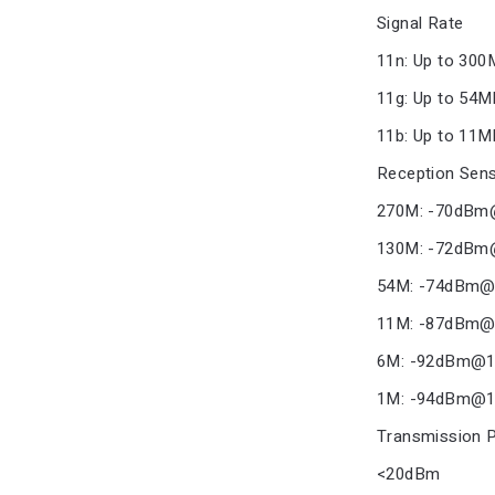
Signal Rate
11n: Up to 300
11g: Up to 54M
11b: Up to 11M
Reception Sensi
270M: -70dB
130M: -72dB
54M: -74dBm
11M: -87dBm
6M: -92dBm@
1M: -94dBm@
Transmission 
<20dBm