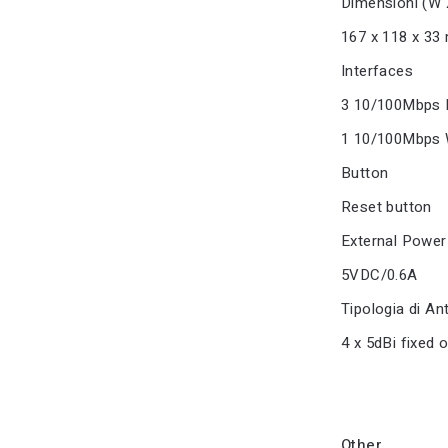
Dimensioni (W 
167 x 118 x 3
Interfaces
3 10/100Mbps 
1 10/100Mbps 
Button
Reset button
External Power
5VDC/0.6A
Tipologia di An
4 x 5dBi fixed 
Other