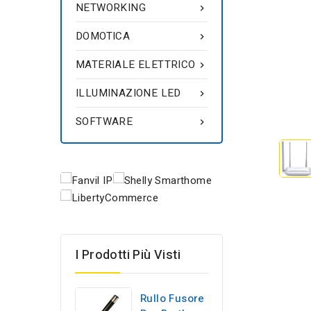
NETWORKING

DOMOTICA

MATERIALE ELETTRICO

ILLUMINAZIONE LED

SOFTWARE

I Prodotti Più Visti
Rullo Fusore